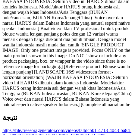
BAHASA INDONESIA: Seluruh video ini HARUS dibuat dalam
konteks Indonesia. Model/aktor HARUS orang Indonesia asli
dengan wajah khas Indonesia/Asia Tenggara (BUKAN
bule/caucasian, BUKAN Korea/Jepang/China). Voice over dan
narasi HARUS dalam Bahasa Indonesia yang natural seperti native
speaker Indonesia.] Buat video iklan TV profesional untuk produk
blouse wanita lengan panjang polos dengan 12 variasi warna
menarik dengan harga diskount dua puluh ribuan. Dengan model
wanita indonesia masih muda dan cantik [SINGLE PRODUCT
IMAGE: Only one product image is provided. Focus ONLY on the
main product shown in this image. Do NOT show or include any
product packaging, box, or wrapper in the video since there is no
reference image for packaging.] [Reference product: Blouse wanita
lengan panjang] [LANDSCAPE 16:9 widescreen format -
horizontal orientation] [WAJIB BAHASA INDONESIA: Seluruh
video ini HARUS dibuat dalam konteks Indonesia. Model/aktor
HARUS orang Indonesia asli dengan wajah khas Indonesia/Asia
Tenggara (BUKAN bule/caucasian, BUKAN Korea/Jepang/China).
Voice over dan narasi HARUS dalam Bahasa Indonesia yang
natural seperti native speaker Indonesia.] [Complete all narration be
نتيجة
https://file.freesoragenerator.com/videos/fa4dcbb1-4713-4043-ba84-