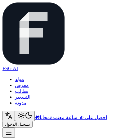
FSG AI
مولد
معرض
يطالب
التسعير
مدونة
احصل على 50 ساعة معتمدة
مجانا
🎁
تسجيل الدخول