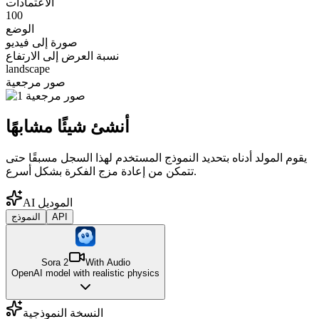
الاعتمادات
100
الوضع
صورة إلى فيديو
نسبة العرض إلى الارتفاع
landscape
صور مرجعية
أنشئ شيئًا مشابهًا
يقوم المولد أدناه بتحديد النموذج المستخدم لهذا السجل مسبقًا حتى
تتمكن من إعادة مزج الفكرة بشكل أسرع.
AI الموديل
API
النموذج
Sora 2
With Audio
OpenAI model with realistic physics
النسخة النموذجية