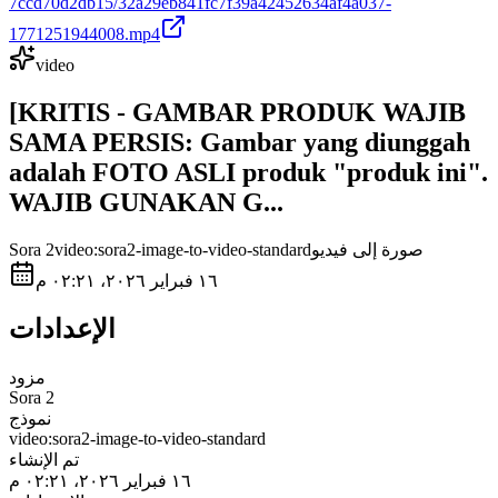
7ccd70d2db15/32a29eb841fc7f39a42452634af4a037-
1771251944008.mp4
video
[KRITIS - GAMBAR PRODUK WAJIB
SAMA PERSIS: Gambar yang diunggah
adalah FOTO ASLI produk "produk ini".
WAJIB GUNAKAN G...
صورة إلى فيديو
video:sora2-image-to-video-standard
Sora 2
١٦ فبراير ٢٠٢٦، ٠٢:٢١ م
الإعدادات
مزود
Sora 2
نموذج
video:sora2-image-to-video-standard
تم الإنشاء
١٦ فبراير ٢٠٢٦، ٠٢:٢١ م