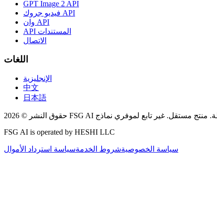
GPT Image 2 API
فيديو جروك API
وان API
API المستندات
الاتصال
اللغات
الإنجليزية
中文
日本語
FSG AI is operated by HESHI LLC
سياسة الخصوصية
شروط الخدمة
سياسة استرداد الأموال