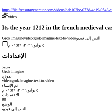
https://file.freesoragenerator.com/videos/dab102be-073d-4e19-9
video
Its the year 1212 in the french medieval ca
النص إلى فيديو
video:grok-imagine-text-to-video
Grok Imagine
٥ يوليو ٢٠٢٦، ٠١:٥٦ م
الإعدادات
مزود
Grok Imagine
نموذج
video:grok-imagine-text-to-video
تم الإنشاء
٥ يوليو ٢٠٢٦، ٠١:٥٦ م
الاعتمادات
90
الوضع
النص إلى فيديو