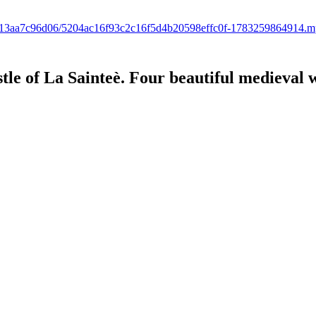
543-c13aa7c96d06/5204ac16f93c2c16f5d4b20598effc0f-1783259864914.
stle of La Sainteè. Four beautiful medieval 