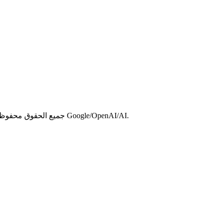
حقوق النشر © 2026 FSG AI جميع الحقوق محفوظة. منتج مستقل. غير تابع لموفري نماذج Google/OpenAI/AI.