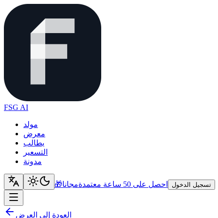
FSG AI
مولد
معرض
يطالب
التسعير
مدونة
احصل على 50 ساعة معتمدة
مجانا
🎁
تسجيل الدخول
العودة إلى العرض