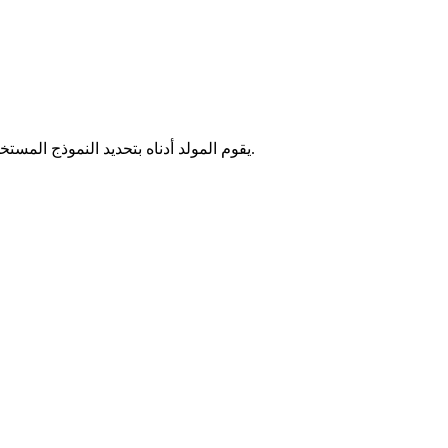
يقوم المولد أدناه بتحديد النموذج المستخدم لهذا السجل مسبقًا حتى تتمكن من إعادة مزج الفكرة بشكل أسرع.