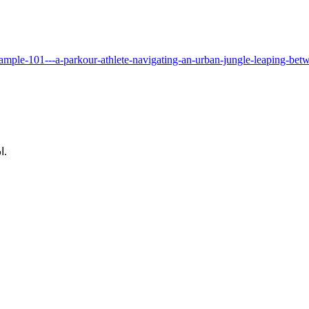
ample-101---a-parkour-athlete-navigating-an-urban-jungle-leaping-bet
استخدم المولد أدناه لدمج هذه المطالبة مع النموذج والإعدادات المتاحة.