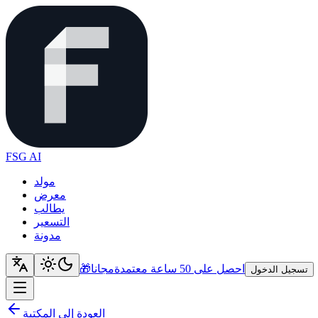
FSG AI
مولد
معرض
يطالب
التسعير
مدونة
احصل على 50 ساعة معتمدة
مجانا
🎁
تسجيل الدخول
العودة إلى المكتبة