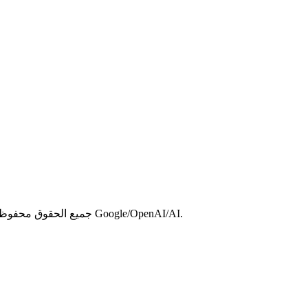
حقوق النشر © 2026 FSG AI جميع الحقوق محفوظة. منتج مستقل. غير تابع لموفري نماذج Google/OpenAI/AI.