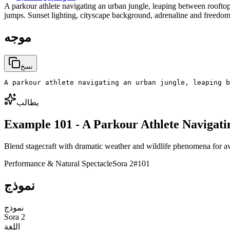
A parkour athlete navigating an urban jungle, leaping between rooftop
jumps. Sunset lighting, cityscape background, adrenaline and freedom
موجه
نسخ
A parkour athlete navigating an urban jungle, leaping b
يطالب
Example 101 - A Parkour Athlete Navigat
Blend stagecraft with dramatic weather and wildlife phenomena for aw
Performance & Natural Spectacle
Sora 2
#
101
نموذج
نموذج
Sora 2
اللغة