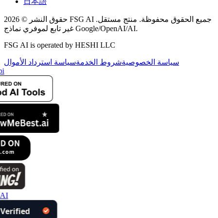
日本語
حقوق النشر © 2026 FSG AI جميع الحقوق محفوظة. منتج مستقل.
غير تابع لموفري نماذج Google/OpenAI/AI.
FSG AI is operated by HESHI LLC
سياسة الخصوصية
شروط الخدمة
سياسة استرداد الأموال
i
AI