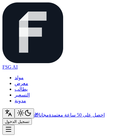
FSG AI
مولد
معرض
يطالب
التسعير
مدونة
احصل على 50 ساعة معتمدة
مجانا
🎁
تسجيل الدخول