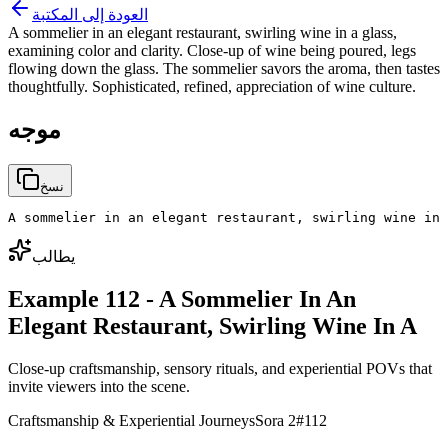
العودة إلى المكتبة
A sommelier in an elegant restaurant, swirling wine in a glass,
examining color and clarity. Close-up of wine being poured, legs
flowing down the glass. The sommelier savors the aroma, then tastes
thoughtfully. Sophisticated, refined, appreciation of wine culture.
موجه
نسخ
A sommelier in an elegant restaurant, swirling wine in 
يطالب
Example 112 - A Sommelier In An
Elegant Restaurant, Swirling Wine In A
Close-up craftsmanship, sensory rituals, and experiential POVs that
invite viewers into the scene.
Craftsmanship & Experiential Journeys
Sora 2
#
112