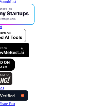
CHED ON
ny Startups
tartups.com
i
AI