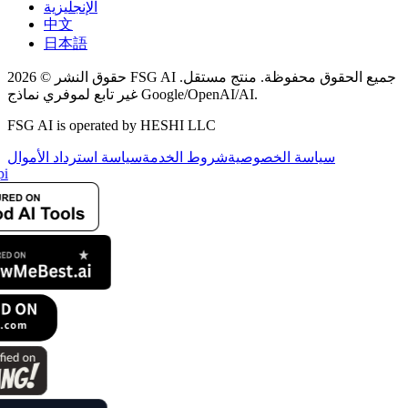
الإنجليزية
中文
日本語
حقوق النشر © 2026 FSG AI جميع الحقوق محفوظة. منتج مستقل.
غير تابع لموفري نماذج Google/OpenAI/AI.
FSG AI is operated by HESHI LLC
سياسة الخصوصية
شروط الخدمة
سياسة استرداد الأموال
i