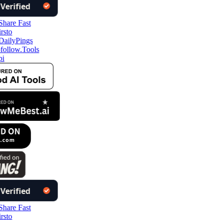
ollow.Tools
i