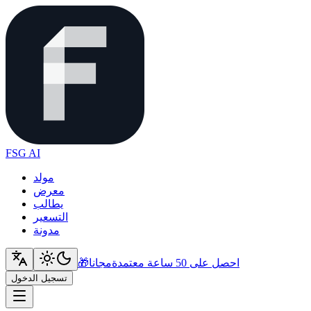
FSG AI
مولد
معرض
يطالب
التسعير
مدونة
احصل على 50 ساعة معتمدة
مجانا
🎁
تسجيل الدخول