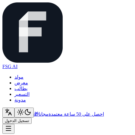
FSG AI
مولد
معرض
يطالب
التسعير
مدونة
احصل على 50 ساعة معتمدة
مجانا
🎁
تسجيل الدخول