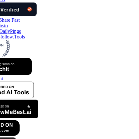
ollow.Tools
i