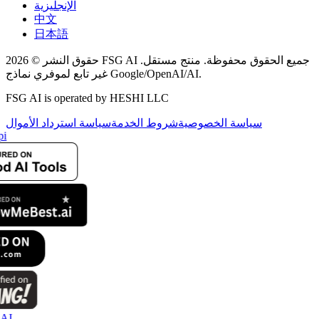
الإنجليزية
中文
日本語
حقوق النشر © 2026 FSG AI جميع الحقوق محفوظة. منتج مستقل.
غير تابع لموفري نماذج Google/OpenAI/AI.
FSG AI is operated by HESHI LLC
سياسة الخصوصية
شروط الخدمة
سياسة استرداد الأموال
i
AI