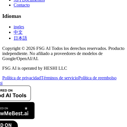
Contacto
Idiomas
ingles
中文
日本語
Copyright © 2026 FSG AI Todos los derechos reservados. Producto
independiente. No afiliado a proveedores de modelos de
Google/OpenAI/AI.
FSG AI is operated by HESHI LLC
Política de privacidad
Términos de servicio
Política de reembolso
pi