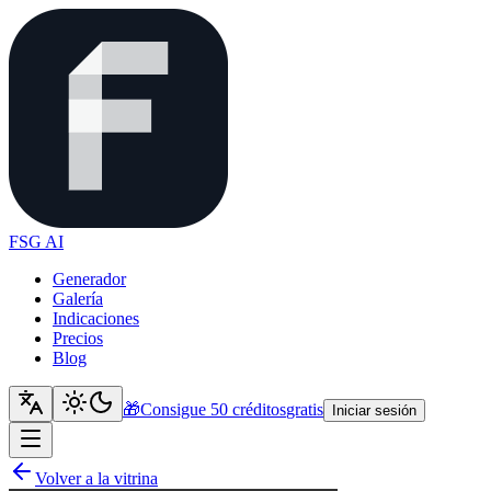
FSG AI
Generador
Galería
Indicaciones
Precios
Blog
🎁
Consigue 50 créditos
gratis
Iniciar sesión
Volver a la vitrina