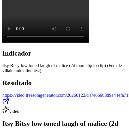
Indicador
Itsy Bitsy low toned laugh of malice (2d toon clip to clip) (Female
villain animation test)
Resultado
https://video.freesoragenerator.com/20260122/d47e06983d9a444fa
video
Itsy Bitsy low toned laugh of malice (2d