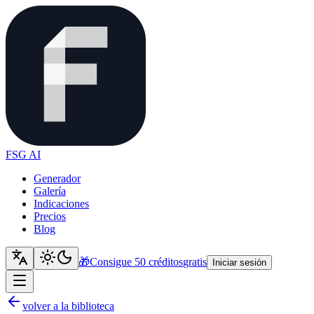
FSG AI
Generador
Galería
Indicaciones
Precios
Blog
🎁
Consigue 50 créditos
gratis
Iniciar sesión
volver a la biblioteca