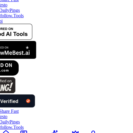
ollow.Tools
i
ollow.Tools