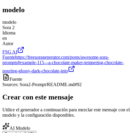
modelo
modelo
Sora 2
Idioma
en
Autor
FSG AI
Fuente
https://freesoragenerator.com/posts/awesome-sora-
prompts#example-115---a-chocolate-maker-tempering-chocolate-
pouring-glossy-dark-chocolate-into
Fuente
Sources: Sora2-Prompt/README.md#92
Crear con este mensaje
Utilice el generador a continuación para mezclar este mensaje con el
modelo y la configuración disponibles.
AI Modelo