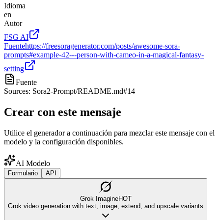
Idioma
en
Autor
FSG AI
Fuente
https://freesoragenerator.com/posts/awesome-sora-
prompts#example-42---person-with-cameo-in-a-magical-fantasy-
setting
Fuente
Sources: Sora2-Prompt/README.md#14
Crear con este mensaje
Utilice el generador a continuación para mezclar este mensaje con el
modelo y la configuración disponibles.
AI Modelo
Formulario
API
Grok Imagine
HOT
Grok video generation with text, image, extend, and upscale variants