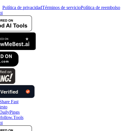
Política de privacidad
Términos de servicio
Política de reembolso
pi
follow.Tools
pi