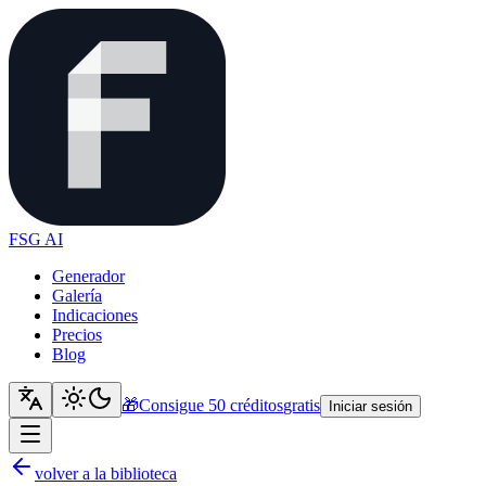
FSG AI
Generador
Galería
Indicaciones
Precios
Blog
🎁
Consigue 50 créditos
gratis
Iniciar sesión
volver a la biblioteca