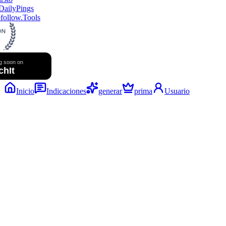
follow.Tools
Inicio
Indicaciones
generar
prima
Usuario