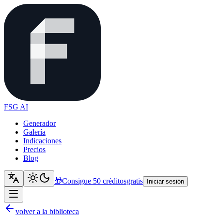
FSG AI
Generador
Galería
Indicaciones
Precios
Blog
🎁
Consigue 50 créditos
gratis
Iniciar sesión
volver a la biblioteca