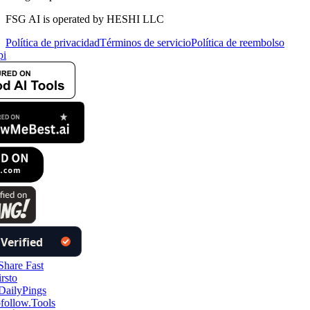
FSG AI is operated by HESHI LLC
Política de privacidad
Términos de servicio
Política de reembolso
i
follow.Tools