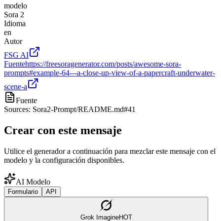
modelo
Sora 2
Idioma
en
Autor
FSG AI
Fuente
https://freesoragenerator.com/posts/awesome-sora-
prompts#example-64---a-close-up-view-of-a-papercraft-underwater-
scene-a
Fuente
Sources: Sora2-Prompt/README.md#41
Crear con este mensaje
Utilice el generador a continuación para mezclar este mensaje con el
modelo y la configuración disponibles.
AI Modelo
Formulario
API
Grok Imagine
HOT