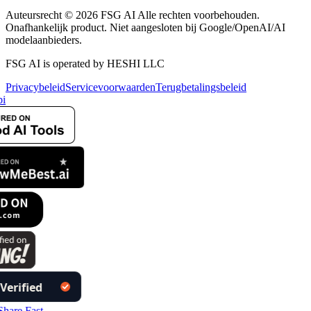
Auteursrecht © 2026 FSG AI Alle rechten voorbehouden.
Onafhankelijk product. Niet aangesloten bij Google/OpenAI/AI
modelaanbieders.
FSG AI is operated by HESHI LLC
Privacybeleid
Servicevoorwaarden
Terugbetalingsbeleid
i