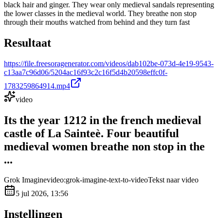
black hair and ginger. They wear only medieval sandals representing
the lower classes in the medieval world. They breathe non stop
through their mouths watched from behind and they turn fast
Resultaat
https://file.freesoragenerator.com/videos/dab102be-073d-4e19-9543-
c13aa7c96d06/5204ac16f93c2c16f5d4b20598effc0f-
1783259864914.mp4
video
Its the year 1212 in the french medieval
castle of La Sainteè. Four beautiful
medieval women breathe non stop in the
...
Grok Imagine
video:grok-imagine-text-to-video
Tekst naar video
5 jul 2026, 13:56
Instellingen