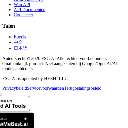
Wan API
API Documenten
Contacteer
Talen
Engels
中文
日本語
Auteursrecht © 2026 FSG AI Alle rechten voorbehouden.
Onafhankelijk product. Niet aangesloten bij Google/OpenAI/AI
modelaanbieders.
FSG AI is operated by HESHI LLC
Privacybeleid
Servicevoorwaarden
Terugbetalingsbeleid
i