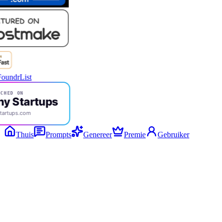
CHED ON
ny Startups
tartups.com
Thuis
Prompts
Genereer
Premie
Gebruiker