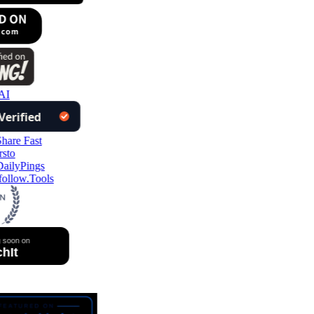
AI
ollow.Tools