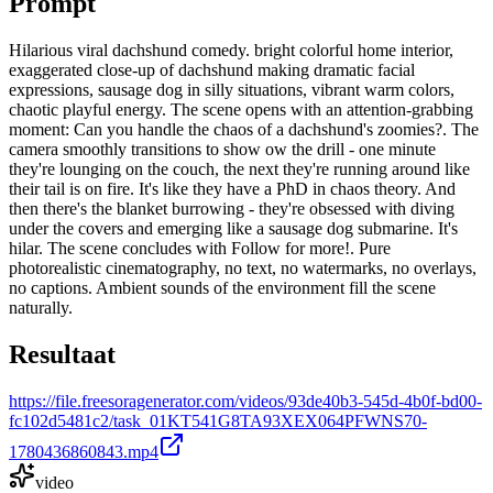
Prompt
Hilarious viral dachshund comedy. bright colorful home interior,
exaggerated close-up of dachshund making dramatic facial
expressions, sausage dog in silly situations, vibrant warm colors,
chaotic playful energy. The scene opens with an attention-grabbing
moment: Can you handle the chaos of a dachshund's zoomies?. The
camera smoothly transitions to show ow the drill - one minute
they're lounging on the couch, the next they're running around like
their tail is on fire. It's like they have a PhD in chaos theory. And
then there's the blanket burrowing - they're obsessed with diving
under the covers and emerging like a sausage dog submarine. It's
hilar. The scene concludes with Follow for more!. Pure
photorealistic cinematography, no text, no watermarks, no overlays,
no captions. Ambient sounds of the environment fill the scene
naturally.
Resultaat
https://file.freesoragenerator.com/videos/93de40b3-545d-4b0f-bd00-
fc102d5481c2/task_01KT541G8TA93XEX064PFWNS70-
1780436860843.mp4
video