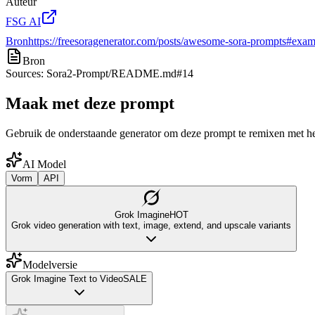
Auteur
FSG AI
Bron
https://freesoragenerator.com/posts/awesome-sora-prompts#exam
Bron
Sources: Sora2-Prompt/README.md#14
Maak met deze prompt
Gebruik de onderstaande generator om deze prompt te remixen met het
AI Model
Vorm
API
Grok Imagine
HOT
Grok video generation with text, image, extend, and upscale variants
Modelversie
Grok Imagine Text to Video
SALE