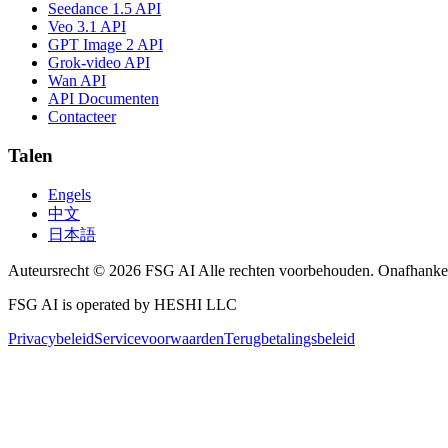
Seedance 1.5 API
Veo 3.1 API
GPT Image 2 API
Grok-video API
Wan API
API Documenten
Contacteer
Talen
Engels
中文
日本語
Auteursrecht © 2026 FSG AI Alle rechten voorbehouden. Onafhankel
FSG AI is operated by HESHI LLC
Privacybeleid
Servicevoorwaarden
Terugbetalingsbeleid