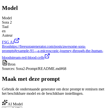
Model
Model
Sora 2
Taal
en
Auteur
FSG AI
Bron
https://freesoragenerator.com/posts/awesome-sora-
prompts#example-91---a-microscopic-journey-through-the-human-
bloodstream-red-blood-cells
Bron
Sources: Sora2-Prompt/README.md#68
Maak met deze prompt
Gebruik de onderstaande generator om deze prompt te remixen met
het beschikbare model en de beschikbare instellingen.
AI Model