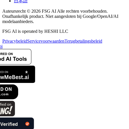
日本語
Auteursrecht © 2026 FSG AI Alle rechten voorbehouden.
Onafhankelijk product. Niet aangesloten bij Google/OpenAI/AI
modelaanbieders.
FSG AI is operated by HESHI LLC
Privacybeleid
Servicevoorwaarden
Terugbetalingsbeleid
i