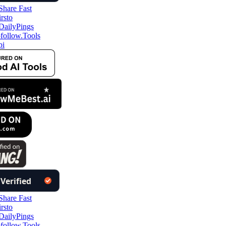
ollow.Tools
i
ollow.Tools