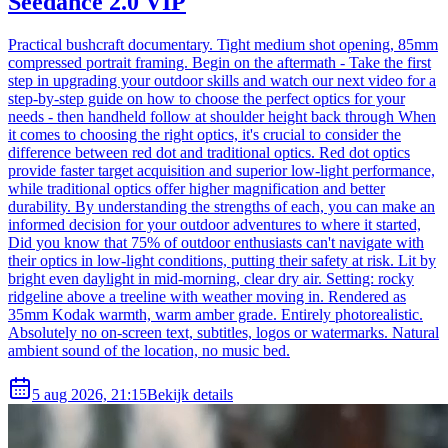
Seedance 2.0 VIP
Practical bushcraft documentary. Tight medium shot opening, 85mm
compressed portrait framing. Begin on the aftermath - Take the first
step in upgrading your outdoor skills and watch our next video for a
step-by-step guide on how to choose the perfect optics for your
needs - then handheld follow at shoulder height back through When
it comes to choosing the right optics, it's crucial to consider the
difference between red dot and traditional optics. Red dot optics
provide faster target acquisition and superior low-light performance,
while traditional optics offer higher magnification and better
durability. By understanding the strengths of each, you can make an
informed decision for your outdoor adventures to where it started,
Did you know that 75% of outdoor enthusiasts can't navigate with
their optics in low-light conditions, putting their safety at risk. Lit by
bright even daylight in mid-morning, clear dry air. Setting: rocky
ridgeline above a treeline with weather moving in. Rendered as
35mm Kodak warmth, warm amber grade. Entirely photorealistic.
Absolutely no on-screen text, subtitles, logos or watermarks. Natural
ambient sound of the location, no music bed.
5 aug 2026, 21:15
Bekijk details