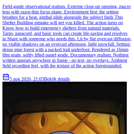
Field-guide observational realism. Extreme close-up opening, macro
lens with razor-thin focus plane. Environment first: the setting
breathes for a beat. gimbal glide alongside the subject finds This
Shelter Building mistake will get you killed. The action turns on
Know how to build emergency shelters from natural materials.
Tarps, paracord, and basic tools can create life-saving and resolves
in Share with someone who needs this. Lit by flat overcast diffusion,
no visible shadows on an overcast afternoon, light snowfall. Setting:
dense pine forest with a packed trail underfoot. Rendered as 16mm
film grain, softly lifted pastel grade. Documentary realism. Nothing
written appears anywhere in frame - no text, no overlays. Ambient
field recording feel, with the texture of the action foregrounded.
5 aug 2026, 21:03
Bekijk details