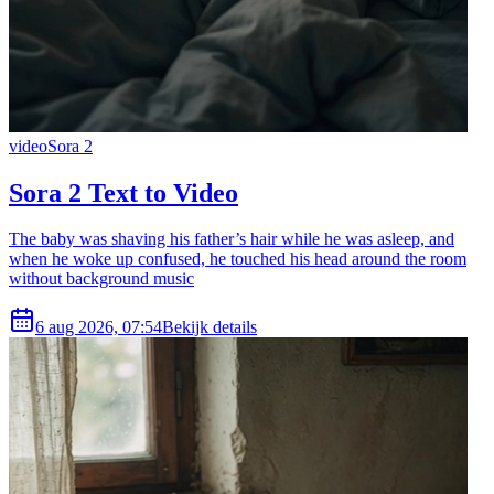
video
Sora 2
Sora 2 Text to Video
The baby was shaving his father’s hair while he was asleep, and
when he woke up confused, he touched his head around the room
without background music
6 aug 2026, 07:54
Bekijk details