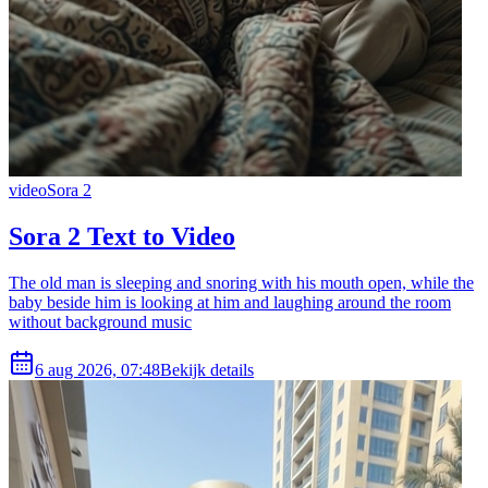
video
Sora 2
Sora 2 Text to Video
The old man is sleeping and snoring with his mouth open, while the
baby beside him is looking at him and laughing around the room
without background music
6 aug 2026, 07:48
Bekijk details