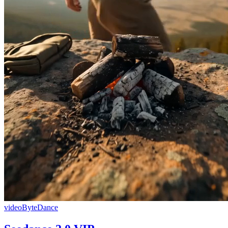
video
ByteDance