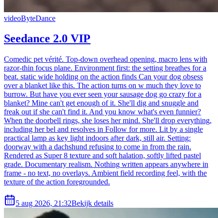
video
ByteDance
Seedance 2.0 VIP
Comedic pet vérité. Top-down overhead opening, macro lens with
razor-thin focus plane. Environment first: the setting breathes for a
beat. static wide holding on the action finds Can your dog obsess
over a blanket like this. The action turns on w much they love to
burrow. But have you ever seen your sausage dog go crazy for a
blanket? Mine can't get enough of it. She'll dig and snuggle and
freak out if she can't find it. And you know what's even funnier?
When the doorbell rings, she loses her mind. She'll drop everything,
including her bel and resolves in Follow for more. Lit by a single
practical lamp as key light indoors after dark, still air. Setting:
doorway with a dachshund refusing to come in from the rain.
Rendered as Super 8 texture and soft halation, softly lifted pastel
grade. Documentary realism. Nothing written appears anywhere in
frame - no text, no overlays. Ambient field recording feel, with the
texture of the action foregrounded.
5 aug 2026, 21:32
Bekijk details