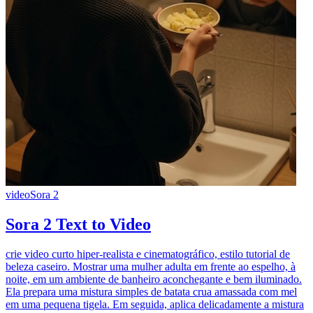
video
Sora 2
Sora 2 Text to Video
crie video curto hiper-realista e cinematográfico, estilo tutorial de
beleza caseiro. Mostrar uma mulher adulta em frente ao espelho, à
noite, em um ambiente de banheiro aconchegante e bem iluminado.
Ela prepara uma mistura simples de batata crua amassada com mel
em uma pequena tigela. Em seguida, aplica delicadamente a mistura