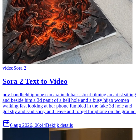
video
Sora 2
Sora 2 Text to Video
pov handheld iphone camara in dubai's streat filming an artist sitting
and beside him a 3d panit of a hell hole and a busy hijap women
walking fast looking at her phone fumbled in the fake 3d hole and
got shy and said sorry and leave and forget hir phone on the ground
6 aug 2026, 06:44
Bekijk details