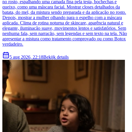
no rosto, espalhando uma camada fina pela testa, bochechas e
queixo, como uma máscara facial. Mostrar closes detalhados da
batata, do mel, da mistura sendo preparada e da aplicação no rosto.
Depois, mostrar a mulher olhando para o espelho com a máscara
aplicada. Clima de rotina noturna de skincare, aparência natural e
elegante, iluminação suave, movimentos lentos e satisfatórios. Sem
nenhuma fala, sem narração, sem legendas e sem texto na tela. Não
apresentar a mistura como tratamento comprovado ou como Botox
verdadeiro.
5 aug 2026, 22:18
Bekijk details