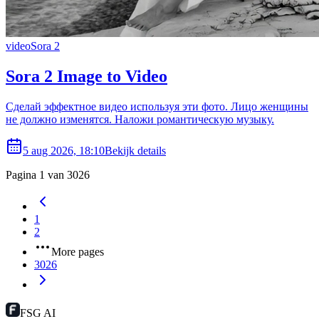
video
Sora 2
Sora 2 Image to Video
Сделай эффектное видео используя эти фото. Лицо женщины
не должно изменятся. Наложи романтическую музыку.
5 aug 2026, 18:10
Bekijk details
Pagina 1 van 3026
1
2
More pages
3026
FSG AI