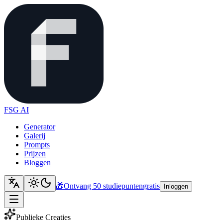
FSG AI
Generator
Galerij
Prompts
Prijzen
Bloggen
🎁
Ontvang 50 studiepunten
gratis
Inloggen
Publieke Creaties