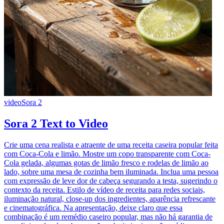
video
Sora 2
Sora 2 Text to Video
Crie uma cena realista e atraente de uma receita caseira popular feita
com Coca-Cola e limão. Mostre um copo transparente com Coca-
Cola gelada, algumas gotas de limão fresco e rodelas de limão ao
lado, sobre uma mesa de cozinha bem iluminada. Inclua uma pessoa
com expressão de leve dor de cabeça segurando a testa, sugerindo o
contexto da receita. Estilo de vídeo de receita para redes sociais,
iluminação natural, close-up dos ingredientes, aparência refrescante
e cinematográfica. Na apresentação, deixe claro que essa
combinação é um remédio caseiro popular, mas não há garantia de