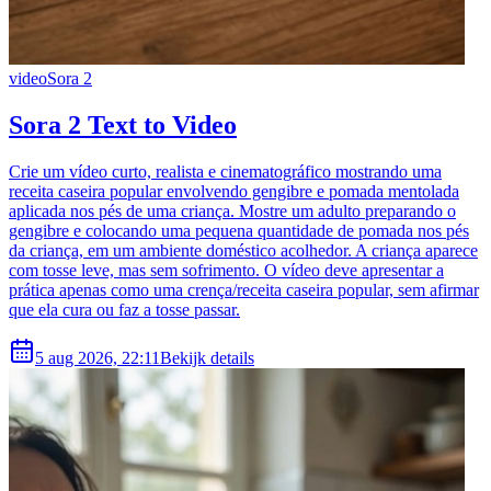
video
Sora 2
Sora 2 Text to Video
Crie um vídeo curto, realista e cinematográfico mostrando uma
receita caseira popular envolvendo gengibre e pomada mentolada
aplicada nos pés de uma criança. Mostre um adulto preparando o
gengibre e colocando uma pequena quantidade de pomada nos pés
da criança, em um ambiente doméstico acolhedor. A criança aparece
com tosse leve, mas sem sofrimento. O vídeo deve apresentar a
prática apenas como uma crença/receita caseira popular, sem afirmar
que ela cura ou faz a tosse passar.
5 aug 2026, 22:11
Bekijk details