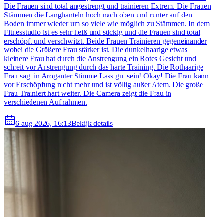
Die Frauen sind total angestrengt und trainieren Extrem. Die Frauen
Stämmen die Langhanteln hoch nach oben und runter auf den
Boden immer wieder um so viele wie möglich zu Stämmen. In dem
Fitnesstudio ist es sehr heiß und stickig und die Frauen sind total
erschöpft und verschwitzt. Beide Frauen Trainieren gegeneinander
wobei die Größere Frau stärker ist. Die dunkelhaarige etwas
kleinere Frau hat durch die Anstrengung ein Rotes Gesicht und
schreit vor Anstrengung durch das harte Training. Die Rothaarige
Frau sagt in Aroganter Stimme Lass gut sein! Okay! Die Frau kann
vor Erschöpfung nicht mehr und ist völlig außer Atem. Die große
Frau Trainiert hart weiter. Die Camera zeigt die Frau in
verschiedenen Aufnahmen.
6 aug 2026, 16:13
Bekijk details