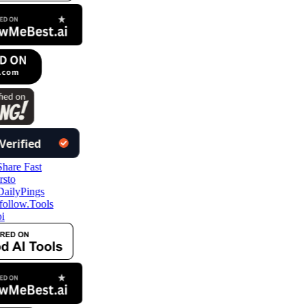
follow.Tools
i