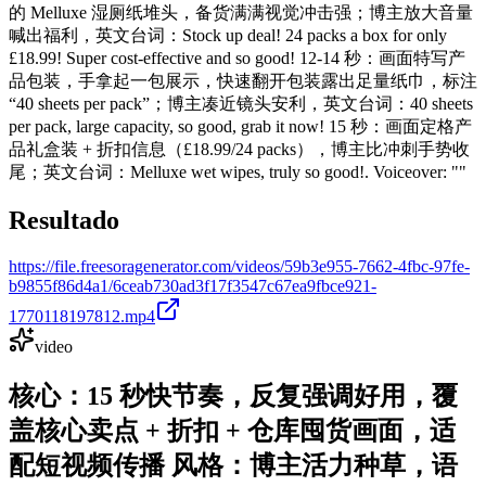
的 Melluxe 湿厕纸堆头，备货满满视觉冲击强；博主放大音量
喊出福利，英文台词：Stock up deal! 24 packs a box for only
£18.99! Super cost-effective and so good! 12-14 秒：画面特写产
品包装，手拿起一包展示，快速翻开包装露出足量纸巾，标注
“40 sheets per pack”；博主凑近镜头安利，英文台词：40 sheets
per pack, large capacity, so good, grab it now! 15 秒：画面定格产
品礼盒装 + 折扣信息（£18.99/24 packs），博主比冲刺手势收
尾；英文台词：Melluxe wet wipes, truly so good!. Voiceover: ""
Resultado
https://file.freesoragenerator.com/videos/59b3e955-7662-4fbc-97fe-
b9855f86d4a1/6ceab730ad3f17f3547c67ea9fbce921-
1770118197812.mp4
video
核心：15 秒快节奏，反复强调好用，覆
盖核心卖点 + 折扣 + 仓库囤货画面，适
配短视频传播 风格：博主活力种草，语