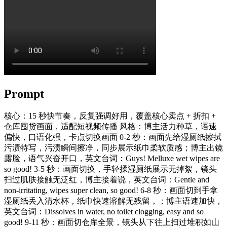
Prompt
核心：15 秒快节奏，反复强调好用，覆盖核心卖点 + 折扣 +
仓库囤货画面，适配短视频传播 风格：博主活力种草，语速
偏快，口语化强，卡点切换画面 0-2 秒：画面先给湿厕纸擦拭
污渍特写，污渍瞬间擦净，同步展示纸巾柔软质感；博主出镜
露脸，语气兴奋开口，英文台词：Guys! Melluxe wet wipes are
so good! 3-5 秒：画面切换，手轻揉湿厕纸展示无掉絮，镜头
扫过肌肤接触无泛红，博主接着说，英文台词：Gentle and
non-irritating, wipes super clean, so good! 6-8 秒：画面切到手拿
湿厕纸丢入清水杯，纸巾快速溶解无残留，；博主语速加快，
英文台词：Dissolves in water, no toilet clogging, easy and so
good! 9-11 秒：画面切仓库全景，镜头从下往上扫过堆积如山