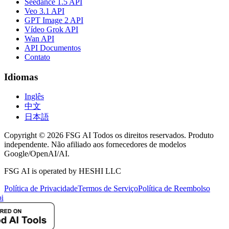
Seedance 1.5 API
Veo 3.1 API
GPT Image 2 API
Vídeo Grok API
Wan API
API Documentos
Contato
Idiomas
Inglês
中文
日本語
Copyright © 2026 FSG AI Todos os direitos reservados. Produto
independente. Não afiliado aos fornecedores de modelos
Google/OpenAI/AI.
FSG AI is operated by HESHI LLC
Política de Privacidade
Termos de Serviço
Política de Reembolso
i