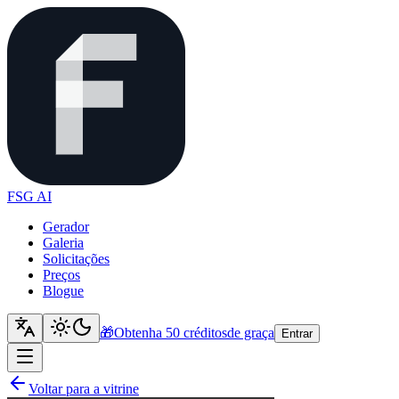
FSG AI
Gerador
Galeria
Solicitações
Preços
Blogue
🎁
Obtenha 50 créditos
de graça
Entrar
Voltar para a vitrine