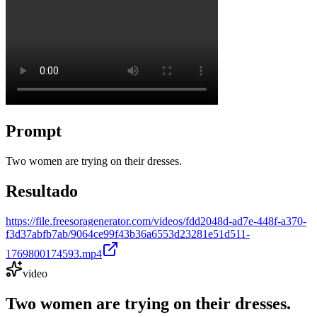
Prompt
Two women are trying on their dresses.
Resultado
https://file.freesoragenerator.com/videos/fdd2048d-ad7e-448f-a370-
f3d37abfb7ab/9064ce99f43b36a6553d23281e51d511-
1769800174593.mp4
video
Two women are trying on their dresses.