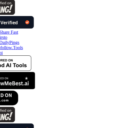
follow.Tools
pi