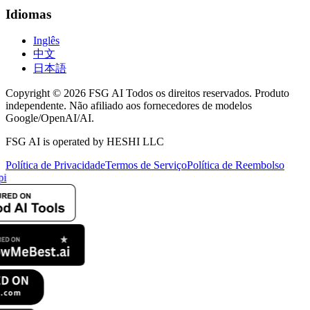
Idiomas
Inglês
中文
日本語
Copyright © 2026 FSG AI Todos os direitos reservados. Produto
independente. Não afiliado aos fornecedores de modelos
Google/OpenAI/AI.
FSG AI is operated by HESHI LLC
Política de Privacidade
Termos de Serviço
Política de Reembolso
pi