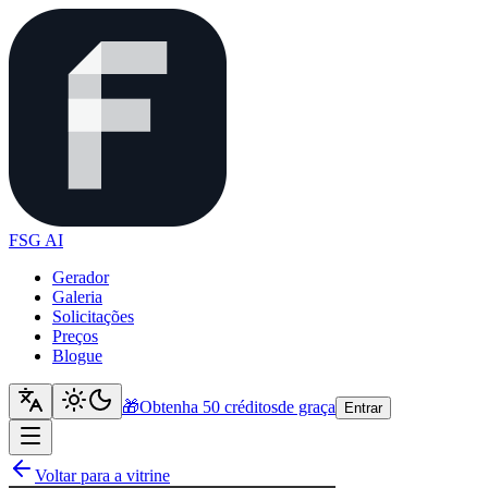
FSG AI
Gerador
Galeria
Solicitações
Preços
Blogue
🎁
Obtenha 50 créditos
de graça
Entrar
Voltar para a vitrine