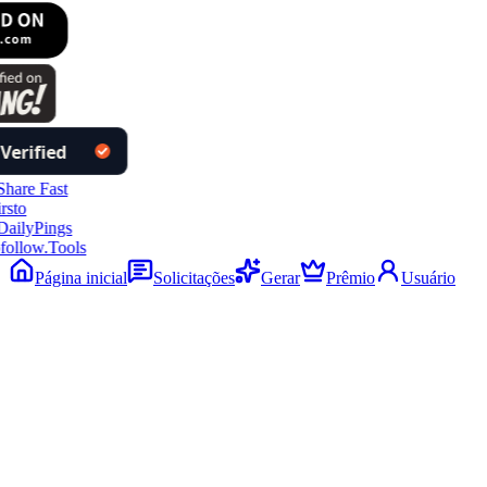
follow.Tools
Página inicial
Solicitações
Gerar
Prêmio
Usuário