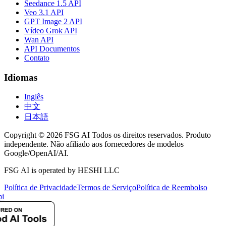
Seedance 1.5 API
Veo 3.1 API
GPT Image 2 API
Vídeo Grok API
Wan API
API Documentos
Contato
Idiomas
Inglês
中文
日本語
Copyright © 2026 FSG AI Todos os direitos reservados. Produto
independente. Não afiliado aos fornecedores de modelos
Google/OpenAI/AI.
FSG AI is operated by HESHI LLC
Política de Privacidade
Termos de Serviço
Política de Reembolso
i