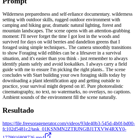
Prompt
Wilderness preparedness and self-reliance documentary. wilderness
setting with outdoor skills, rugged outdoor environment with
camping and hiking gear, dramatic natural lighting, forest and
mountain landscapes. The scene opens with an attention-grabbing
moment: I'll never forget the time I got lost in the woods and
survived for days on wild berries and dandelion greens that I
foraged using simple techniques.. The camera smoothly transitions
to show Foraging wild edibles can be a lifesaver in a survival
situation, and it's easier than you think - just remember to always
identify plants safely and avoid lookalikes. I always carry a field
guide with me to ensure I'm picking the right plants.. The scene
concludes with Start building your own foraging skills today by
downloading a plant identification app and getting outside to
practice, your survival might depend on it!. Pure photorealistic
cinematography, no text, no watermarks, no overlays, no captions.
Ambient sounds of the environment fill the scene naturally.
Resultado
https://file.freesoragenerator.com/videos/93de40b3-545d-4b0f-bd00-
fc102d5481c2/task_01KSNMN2ZTRJNGBJ1TXVW4RXY0-
1779916808726.mp4