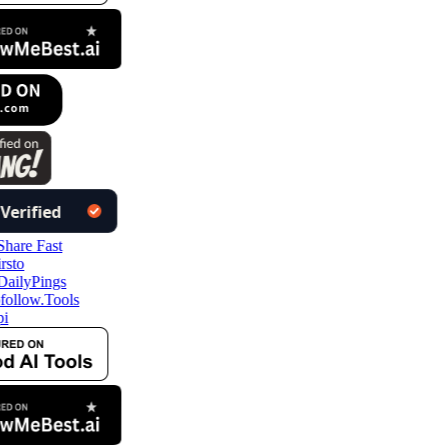
follow.Tools
i