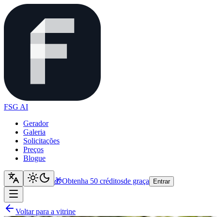
FSG AI
Gerador
Galeria
Solicitações
Preços
Blogue
🎁
Obtenha 50 créditos
de graça
Entrar
Voltar para a vitrine