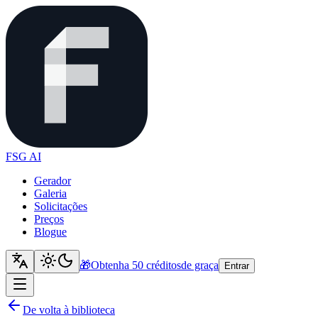
FSG AI
Gerador
Galeria
Solicitações
Preços
Blogue
🎁
Obtenha 50 créditos
de graça
Entrar
De volta à biblioteca