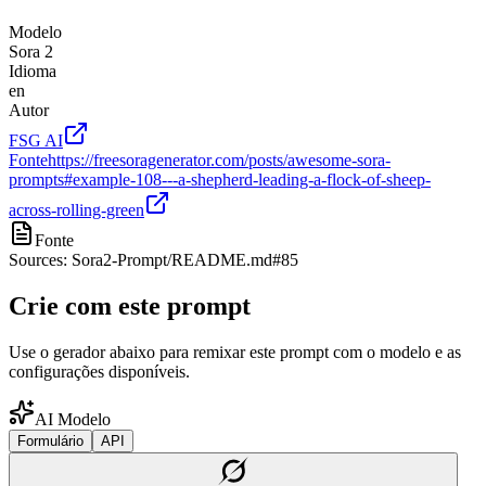
Modelo
Sora 2
Idioma
en
Autor
FSG AI
Fonte
https://freesoragenerator.com/posts/awesome-sora-
prompts#example-108---a-shepherd-leading-a-flock-of-sheep-
across-rolling-green
Fonte
Sources: Sora2-Prompt/README.md#85
Crie com este prompt
Use o gerador abaixo para remixar este prompt com o modelo e as
configurações disponíveis.
AI Modelo
Formulário
API