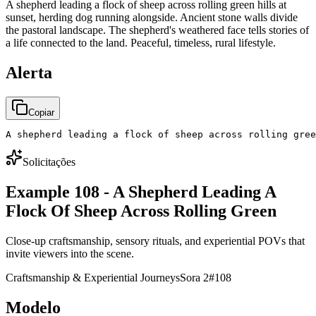
A shepherd leading a flock of sheep across rolling green hills at
sunset, herding dog running alongside. Ancient stone walls divide
the pastoral landscape. The shepherd's weathered face tells stories of
a life connected to the land. Peaceful, timeless, rural lifestyle.
Alerta
Copiar
A shepherd leading a flock of sheep across rolling gree
Solicitações
Example 108 - A Shepherd Leading A
Flock Of Sheep Across Rolling Green
Close-up craftsmanship, sensory rituals, and experiential POVs that
invite viewers into the scene.
Craftsmanship & Experiential Journeys
Sora 2
#
108
Modelo