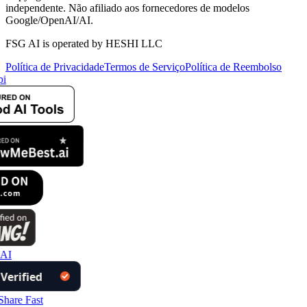
independente. Não afiliado aos fornecedores de modelos
Google/OpenAI/AI.
FSG AI is operated by HESHI LLC
Política de Privacidade
Termos de Serviço
Política de Reembolso
i
AI