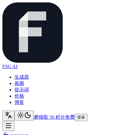
FSG AI
生成器
画廊
提示词
价格
博客
🎁
领取 50 积分
免费
登录