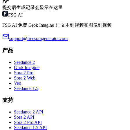
提交后生成记录会显示在这里
FSG AI
FSG AI 免费 Grok Imagine！| 文本到视频和图像到视频
support@freesoragenerator.com
产品
Seedance 2
Grok Imagine
Sora 2 Pro
Sora 2 Web
Veo
Seedance 1.5
支持
Seedance 2 API
Sora 2 API
Sora 2 Pro API
Seedance 1.5 API