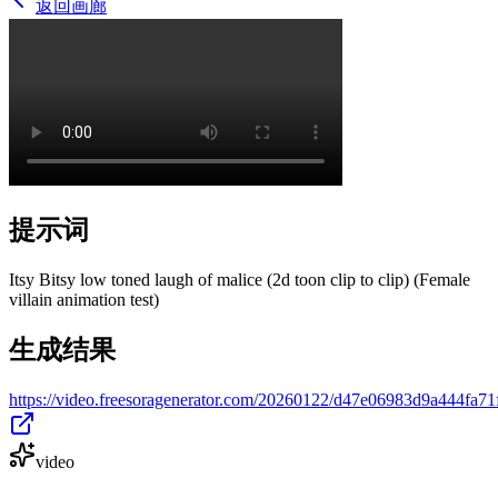
返回画廊
提示词
Itsy Bitsy low toned laugh of malice (2d toon clip to clip) (Female
villain animation test)
生成结果
https://video.freesoragenerator.com/20260122/d47e06983d9a444fa
video