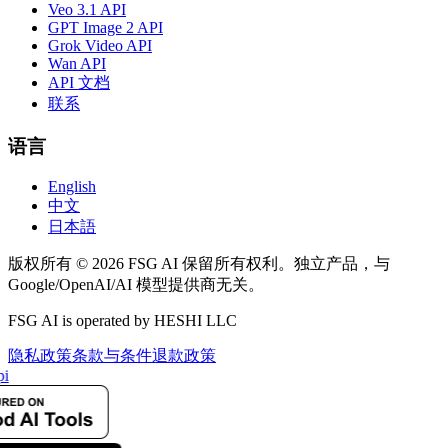
Veo 3.1 API
GPT Image 2 API
Grok Video API
Wan API
API 文档
联系
语言
English
中文
日本語
版权所有 © 2026 FSG AI 保留所有权利。独立产品，与
Google/OpenAI/AI 模型提供商无关。
FSG AI is operated by HESHI LLC
隐私政策
条款与条件
退款政策
i