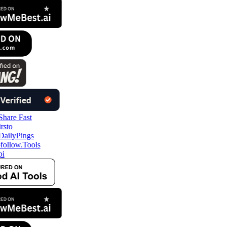
follow.Tools
i