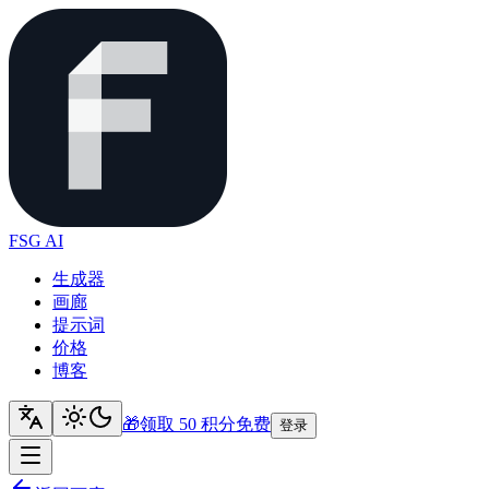
FSG AI
生成器
画廊
提示词
价格
博客
🎁
领取 50 积分
免费
登录