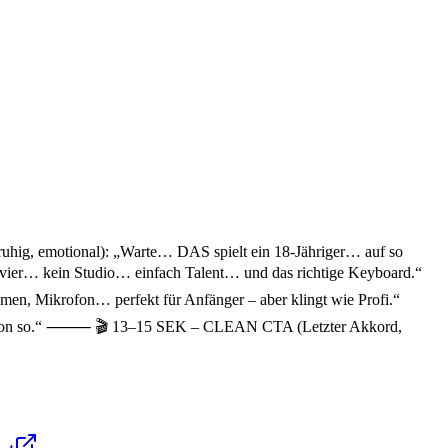
g, emotional): „Warte… DAS spielt ein 18-Jähriger… auf so
r… kein Studio… einfach Talent… und das richtige Keyboard.“
ikrofon… perfekt für Anfänger – aber klingt wie Profi.“
schon so.“ ⸻ 🎬 13–15 SEK – CLEAN CTA (Letzter Akkord,