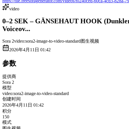
https://file.freesoragenerator.com/videos/f0240ced-60ca-4cd3-8
video
0–2 SEK – GÄNSEHAUT HOOK (Dunkler Rau
Voiceov...
Sora 2
video:sora2-image-to-video-standard
图生视频
2026年4月11日 01:42
参数
提供商
Sora 2
模型
video:sora2-image-to-video-standard
创建时间
2026年4月11日 01:42
积分
150
模式
图生视频