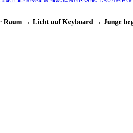
28a-79f0f4bcea0d/ca67695fdbbdebca87d4a5c01c9320db-1775872165953.
m → Licht auf Keyboard → Junge beginnt