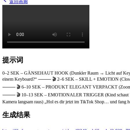
返回画廊
提示词
0–2 SEK – GÄNSEHAUT HOOK (Dunkler Raum → Licht auf Keyboard → 
einem Keyboard?“ ⸻ 🎬 2–6 SEK – SKILL + EMOTION (Close-Up Hän
⸻ 🎬 6–10 SEK – PRODUKT ELEGANT VERPACKT (Zoom auf Keyboard
⸻ 🎬 10–13 SEK – EMOTIONALER TRIGGER (Kind schaut begeister
Kamera langsam raus) „Hol es dir jetzt im TikTok Shop… und fang h
生成结果