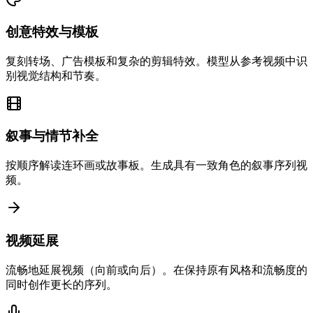
创意特效与模板
复刻转场、广告模板和复杂的剪辑特效。模型从参考视频中识
别视觉结构和节奏。
叙事与情节补全
按顺序解读连环画或故事板。生成具有一致角色的叙事序列视
频。
视频延展
流畅地延展视频（向前或向后）。在保持原有风格和流畅度的
同时创作更长的序列。