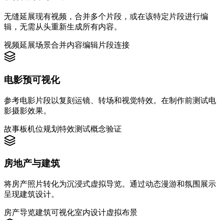
无缝延展现有视频，合并多个片段，或在该特定片段进行编
辑，无需从头重新生成所有内容。
视频延展
场景合并
内容编辑
片段连接
电影预可视化
参考电影片段以复刻运镜、转场和视觉特效。在制作前测试电
影摄影效果。
故事板
机位规划
特效测试
概念验证
房地产与建筑
将房产照片转化为沉浸式虚拟导览。通过动态漫游和氛围展示
呈现建筑设计。
房产导览
建筑可视化
室内设计
虚拟布景