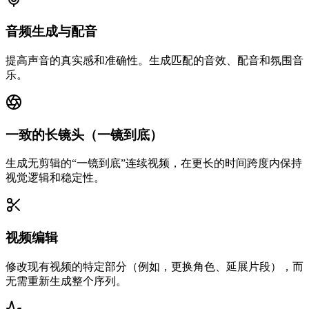
音频生成与配音
提高声音的真实感和准确性。生成匹配的音效、配音和氛围音
乐。
一致的长镜头（一镜到底）
生成无剪辑的“一镜到底”连续视频，在更长的时间跨度内保持
视觉逻辑和稳定性。
视频编辑
修改现有视频的特定部分（例如，更换角色、延展片段），而
无需重新生成整个序列。