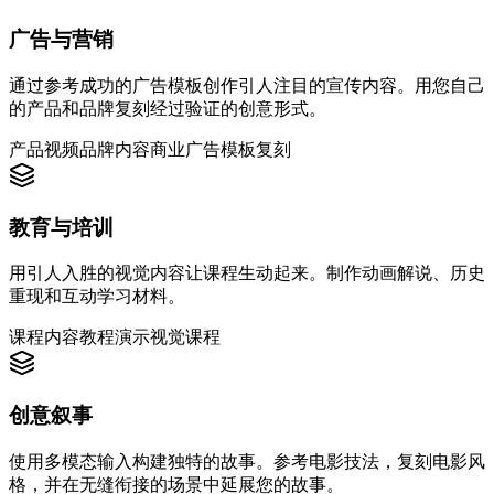
广告与营销
通过参考成功的广告模板创作引人注目的宣传内容。用您自己
的产品和品牌复刻经过验证的创意形式。
产品视频
品牌内容
商业广告
模板复刻
教育与培训
用引人入胜的视觉内容让课程生动起来。制作动画解说、历史
重现和互动学习材料。
课程内容
教程
演示
视觉课程
创意叙事
使用多模态输入构建独特的故事。参考电影技法，复刻电影风
格，并在无缝衔接的场景中延展您的故事。