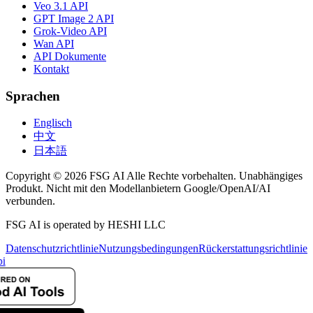
Veo 3.1 API
GPT Image 2 API
Grok-Video API
Wan API
API Dokumente
Kontakt
Sprachen
Englisch
中文
日本語
Copyright © 2026 FSG AI Alle Rechte vorbehalten. Unabhängiges
Produkt. Nicht mit den Modellanbietern Google/OpenAI/AI
verbunden.
FSG AI is operated by HESHI LLC
Datenschutzrichtlinie
Nutzungsbedingungen
Rückerstattungsrichtlinie
i