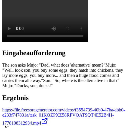
Eingabeaufforderung
The son asks Mujo: "Dad, what does 'alternative' mean?" ​Mujo:
"Well, look son, you buy some eggs, they hatch into chickens, they
lay more eggs, you buy more... and then a huge flood comes and
carries them all away." ​Son: "So, where is the alternative in that?" ​
Mujo: "Ducks, son, ducks!"
Ergebnis
https://file.freesoragenerator.com/videos/f3554739-40b0-47ba-abb0-
e233f747831a/task_01KQZPXZ58RFVQATSQT4E52B4H-
1778108312934.mp4