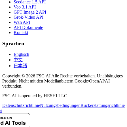
Seedance 1.5 API
Veo 3.1 API
GPT Image 2 API
Grok-Video API
Wan API
API Dokumente
Kontakt
Sprachen
Englisch
中文
日本語
Copyright © 2026 FSG AI Alle Rechte vorbehalten. Unabhängiges
Produkt. Nicht mit den Modellanbietern Google/OpenAI/AI
verbunden.
FSG AI is operated by HESHI LLC
Datenschutzrichtlinie
Nutzungsbedingungen
Rückerstattungsrichtlinie
i