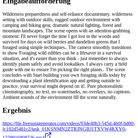
Eingabeaufforderung
Wilderness preparedness and self-reliance documentary. wilderness
setting with outdoor skills, rugged outdoor environment with
camping and hiking gear, dramatic natural lighting, forest and
mountain landscapes. The scene opens with an attention-grabbing
moment: I'll never forget the time I got lost in the woods and
survived for days on wild berries and dandelion greens that I
foraged using simple techniques.. The camera smoothly transitions
to show Foraging wild edibles can be a lifesaver in a survival
situation, and it's easier than you think - just remember to always
identify plants safely and avoid lookalikes. I always carry a field
guide with me to ensure I'm picking the right plants.. The scene
concludes with Start building your own foraging skills today by
downloading a plant identification app and getting outside to
practice, your survival might depend on it!. Pure photorealistic
cinematography, no text, no watermarks, no overlays, no captions.
Ambient sounds of the environment fill the scene naturally.
Ergebnis
https://file.freesoragenerator.com/videos/93de40b3-545d-4b0f-bd00-
fc102d5481c2/task_01KSNMN2ZTRJNGBJ1TXVW4RXY0-
1779916808726.mp4