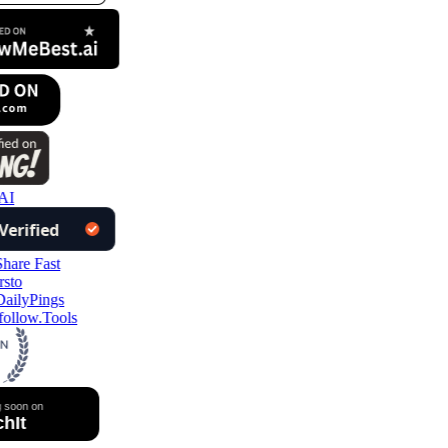
AI
ollow.Tools