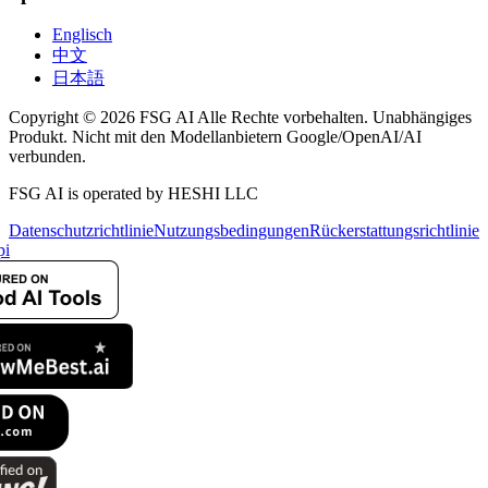
Englisch
中文
日本語
Copyright © 2026 FSG AI Alle Rechte vorbehalten. Unabhängiges
Produkt. Nicht mit den Modellanbietern Google/OpenAI/AI
verbunden.
FSG AI is operated by HESHI LLC
Datenschutzrichtlinie
Nutzungsbedingungen
Rückerstattungsrichtlinie
pi