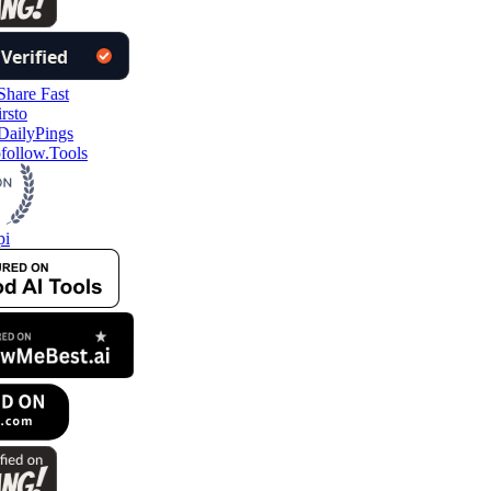
follow.Tools
pi