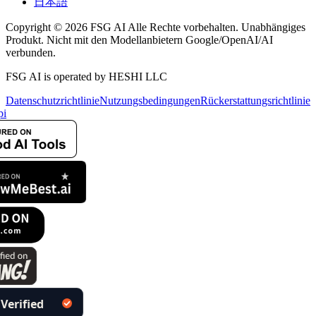
日本語
Copyright © 2026 FSG AI Alle Rechte vorbehalten. Unabhängiges
Produkt. Nicht mit den Modellanbietern Google/OpenAI/AI
verbunden.
FSG AI is operated by HESHI LLC
Datenschutzrichtlinie
Nutzungsbedingungen
Rückerstattungsrichtlinie
i