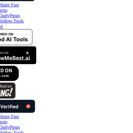
ollow.Tools
i
ollow.Tools