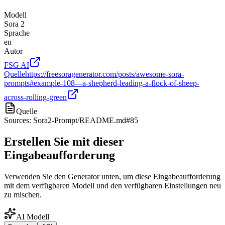
Modell
Sora 2
Sprache
en
Autor
FSG AI
Quelle
https://freesoragenerator.com/posts/awesome-sora-
prompts#example-108---a-shepherd-leading-a-flock-of-sheep-
across-rolling-green
Quelle
Sources: Sora2-Prompt/README.md#85
Erstellen Sie mit dieser
Eingabeaufforderung
Verwenden Sie den Generator unten, um diese Eingabeaufforderung
mit dem verfügbaren Modell und den verfügbaren Einstellungen neu
zu mischen.
AI Modell