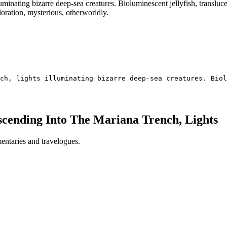
minating bizarre deep-sea creatures. Bioluminescent jellyfish, transluce
loration, mysterious, otherworldly.
ch, lights illuminating bizarre deep-sea creatures. Bio
scending Into The Mariana Trench, Lights
entaries and travelogues.