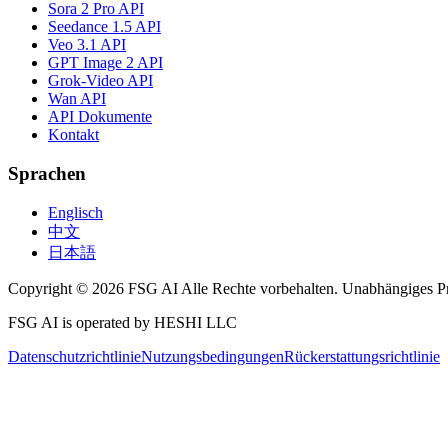
Sora 2 Pro API
Seedance 1.5 API
Veo 3.1 API
GPT Image 2 API
Grok-Video API
Wan API
API Dokumente
Kontakt
Sprachen
Englisch
中文
日本語
Copyright © 2026 FSG AI Alle Rechte vorbehalten. Unabhängiges P
FSG AI is operated by HESHI LLC
Datenschutzrichtlinie
Nutzungsbedingungen
Rückerstattungsrichtlinie