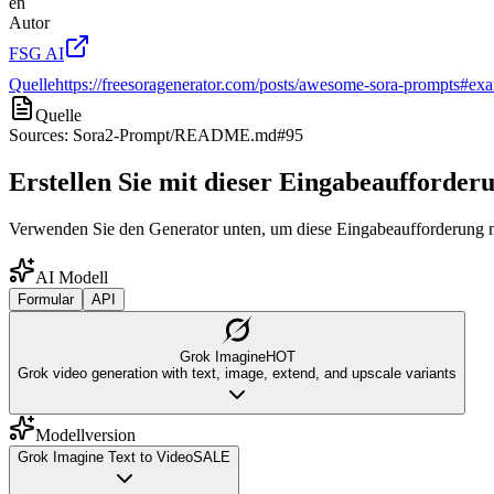
en
Autor
FSG AI
Quelle
https://freesoragenerator.com/posts/awesome-sora-prompts#exa
Quelle
Sources: Sora2-Prompt/README.md#95
Erstellen Sie mit dieser Eingabeaufforder
Verwenden Sie den Generator unten, um diese Eingabeaufforderung m
AI Modell
Formular
API
Grok Imagine
HOT
Grok video generation with text, image, extend, and upscale variants
Modellversion
Grok Imagine Text to Video
SALE