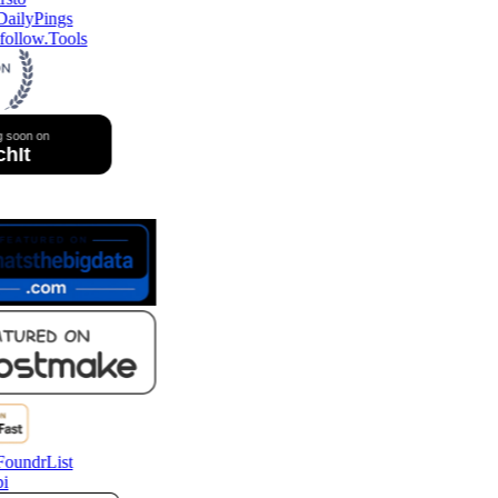
follow.Tools
i