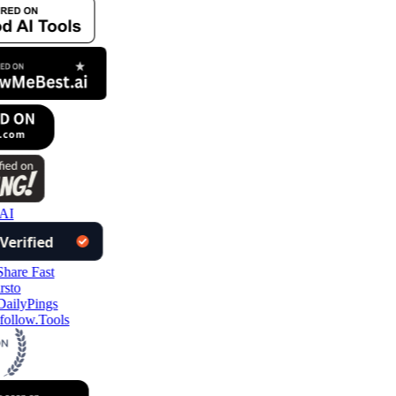
AI
follow.Tools