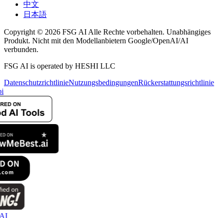
中文
日本語
Copyright © 2026 FSG AI Alle Rechte vorbehalten. Unabhängiges
Produkt. Nicht mit den Modellanbietern Google/OpenAI/AI
verbunden.
FSG AI is operated by HESHI LLC
Datenschutzrichtlinie
Nutzungsbedingungen
Rückerstattungsrichtlinie
i
AI