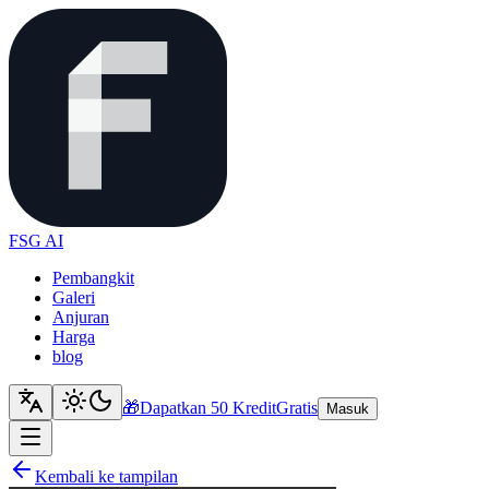
FSG AI
Pembangkit
Galeri
Anjuran
Harga
blog
🎁
Dapatkan 50 Kredit
Gratis
Masuk
Kembali ke tampilan