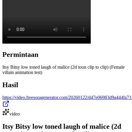
Permintaan
Itsy Bitsy low toned laugh of malice (2d toon clip to clip) (Female
villain animation test)
Hasil
https://video.freesoragenerator.com/20260122/d47e06983d9a444fa
video
Itsy Bitsy low toned laugh of malice (2d