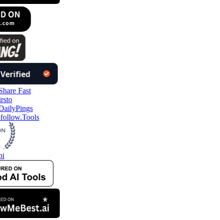
follow.Tools
pi