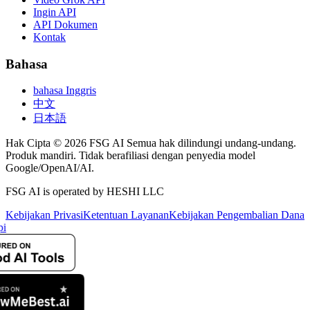
Ingin API
API Dokumen
Kontak
Bahasa
bahasa Inggris
中文
日本語
Hak Cipta © 2026 FSG AI Semua hak dilindungi undang-undang.
Produk mandiri. Tidak berafiliasi dengan penyedia model
Google/OpenAI/AI.
FSG AI is operated by HESHI LLC
Kebijakan Privasi
Ketentuan Layanan
Kebijakan Pengembalian Dana
pi