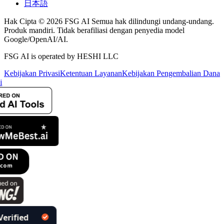
日本語
Hak Cipta © 2026 FSG AI Semua hak dilindungi undang-undang.
Produk mandiri. Tidak berafiliasi dengan penyedia model
Google/OpenAI/AI.
FSG AI is operated by HESHI LLC
Kebijakan Privasi
Ketentuan Layanan
Kebijakan Pengembalian Dana
i