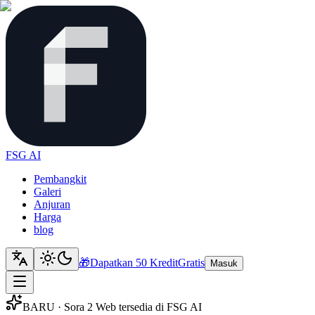
FSG AI
Pembangkit
Galeri
Anjuran
Harga
blog
🎁
Dapatkan 50 Kredit
Gratis
Masuk
BARU · Sora 2 Web tersedia di FSG AI