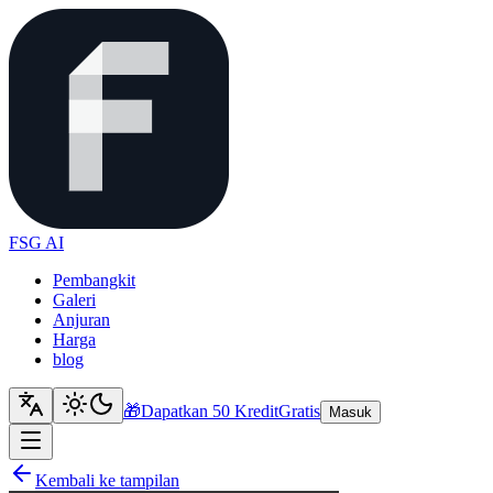
FSG AI
Pembangkit
Galeri
Anjuran
Harga
blog
🎁
Dapatkan 50 Kredit
Gratis
Masuk
Kembali ke tampilan