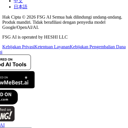
中文
日本語
Hak Cipta © 2026 FSG AI Semua hak dilindungi undang-undang.
Produk mandiri. Tidak berafiliasi dengan penyedia model
Google/OpenAI/AI.
FSG AI is operated by HESHI LLC
Kebijakan Privasi
Ketentuan Layanan
Kebijakan Pengembalian Dana
i
AI