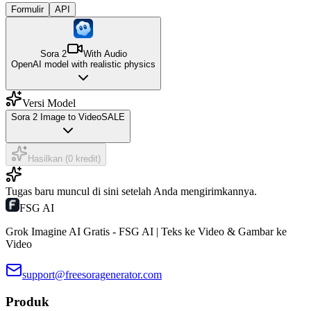
Formulir
API
Sora 2
With Audio
OpenAI model with realistic physics
Versi Model
Sora 2 Image to Video
SALE
Hasilkan (0 kredit)
Tugas baru muncul di sini setelah Anda mengirimkannya.
FSG AI
Grok Imagine AI Gratis - FSG AI | Teks ke Video & Gambar ke
Video
support@freesoragenerator.com
Produk