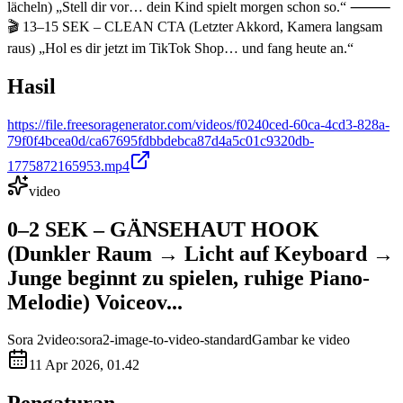
lächeln) „Stell dir vor… dein Kind spielt morgen schon so.“ ⸻
🎬 13–15 SEK – CLEAN CTA (Letzter Akkord, Kamera langsam
raus) „Hol es dir jetzt im TikTok Shop… und fang heute an.“
Hasil
https://file.freesoragenerator.com/videos/f0240ced-60ca-4cd3-828a-
79f0f4bcea0d/ca67695fdbbdebca87d4a5c01c9320db-
1775872165953.mp4
video
0–2 SEK – GÄNSEHAUT HOOK
(Dunkler Raum → Licht auf Keyboard →
Junge beginnt zu spielen, ruhige Piano-
Melodie) Voiceov...
Sora 2
video:sora2-image-to-video-standard
Gambar ke video
11 Apr 2026, 01.42