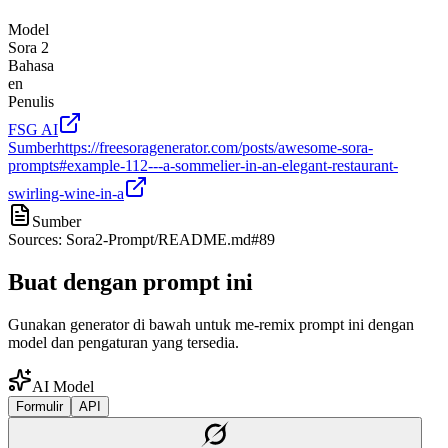
Model
Sora 2
Bahasa
en
Penulis
FSG AI
Sumber
https://freesoragenerator.com/posts/awesome-sora-
prompts#example-112---a-sommelier-in-an-elegant-restaurant-
swirling-wine-in-a
Sumber
Sources: Sora2-Prompt/README.md#89
Buat dengan prompt ini
Gunakan generator di bawah untuk me-remix prompt ini dengan
model dan pengaturan yang tersedia.
AI Model
Formulir
API