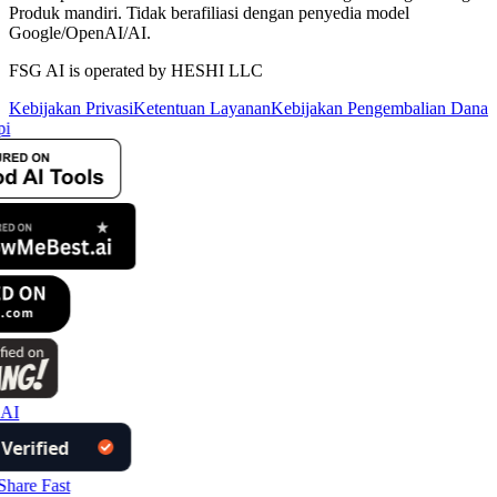
Produk mandiri. Tidak berafiliasi dengan penyedia model
Google/OpenAI/AI.
FSG AI is operated by HESHI LLC
Kebijakan Privasi
Ketentuan Layanan
Kebijakan Pengembalian Dana
i
AI