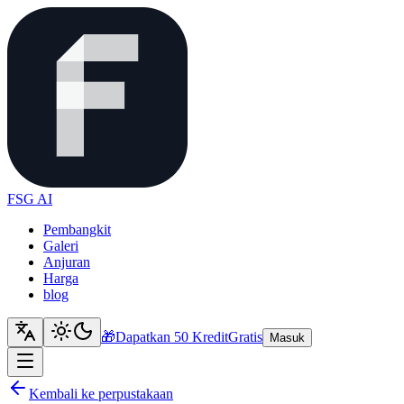
FSG AI
Pembangkit
Galeri
Anjuran
Harga
blog
🎁
Dapatkan 50 Kredit
Gratis
Masuk
Kembali ke perpustakaan