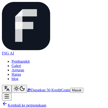
FSG AI
Pembangkit
Galeri
Anjuran
Harga
blog
🎁
Dapatkan 50 Kredit
Gratis
Masuk
Kembali ke perpustakaan