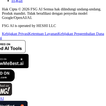
日本語
Hak Cipta © 2026 FSG AI Semua hak dilindungi undang-undang.
Produk mandiri. Tidak berafiliasi dengan penyedia model
Google/OpenAI/AI.
FSG AI is operated by HESHI LLC
Kebijakan Privasi
Ketentuan Layanan
Kebijakan Pengembalian Dana
i
AI