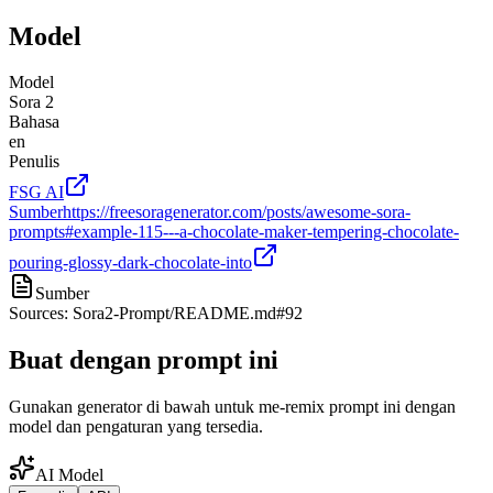
Model
Model
Sora 2
Bahasa
en
Penulis
FSG AI
Sumber
https://freesoragenerator.com/posts/awesome-sora-
prompts#example-115---a-chocolate-maker-tempering-chocolate-
pouring-glossy-dark-chocolate-into
Sumber
Sources: Sora2-Prompt/README.md#92
Buat dengan prompt ini
Gunakan generator di bawah untuk me-remix prompt ini dengan
model dan pengaturan yang tersedia.
AI Model