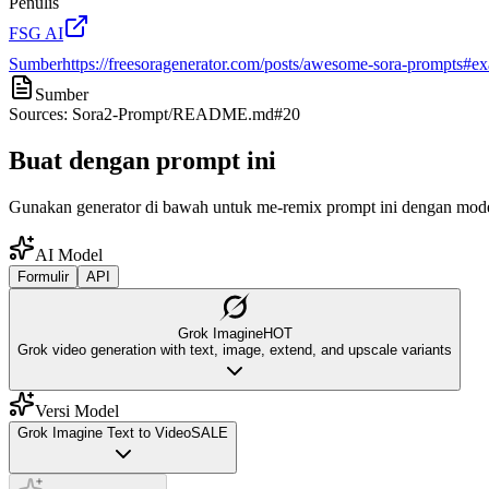
Penulis
FSG AI
Sumber
https://freesoragenerator.com/posts/awesome-sora-prompts#e
Sumber
Sources: Sora2-Prompt/README.md#20
Buat dengan prompt ini
Gunakan generator di bawah untuk me-remix prompt ini dengan model
AI Model
Formulir
API
Grok Imagine
HOT
Grok video generation with text, image, extend, and upscale variants
Versi Model
Grok Imagine Text to Video
SALE