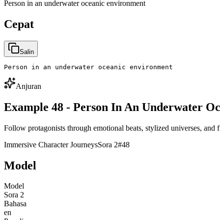
Person in an underwater oceanic environment
Cepat
Salin
Person in an underwater oceanic environment
Anjuran
Example 48 - Person In An Underwater O
Follow protagonists through emotional beats, stylized universes, and f
Immersive Character Journeys
Sora 2
#
48
Model
Model
Sora 2
Bahasa
en