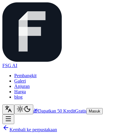
FSG AI
Pembangkit
Galeri
Anjuran
Harga
blog
🎁
Dapatkan 50 Kredit
Gratis
Masuk
Kembali ke perpustakaan