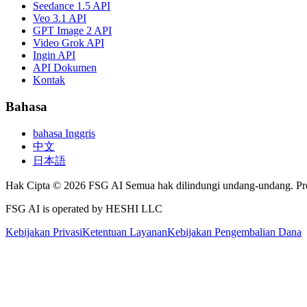
Seedance 1.5 API
Veo 3.1 API
GPT Image 2 API
Video Grok API
Ingin API
API Dokumen
Kontak
Bahasa
bahasa Inggris
中文
日本語
Hak Cipta © 2026 FSG AI Semua hak dilindungi undang-undang. Pro
FSG AI is operated by HESHI LLC
Kebijakan Privasi
Ketentuan Layanan
Kebijakan Pengembalian Dana