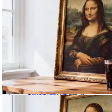
FSG AI
jeneratör
Galeri
İstemler
Fiyatlandırma
Blog
🎁
50 Kredi Alın
Ücretsiz
Oturum aç