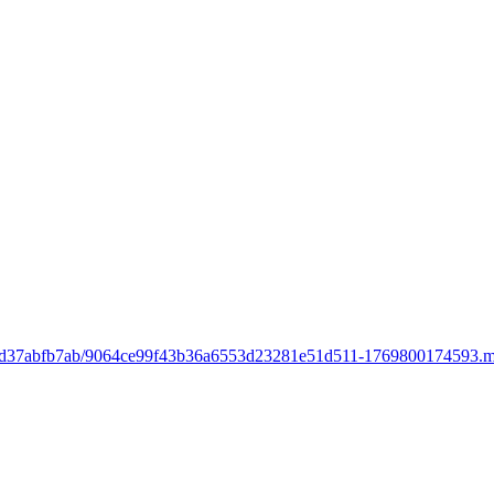
370-f3d37abfb7ab/9064ce99f43b36a6553d23281e51d511-1769800174593.