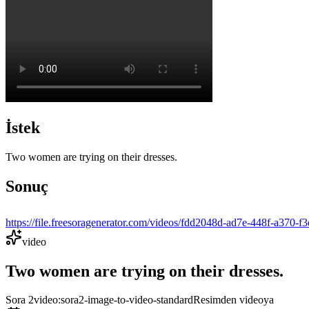
İstek
Two women are trying on their dresses.
Sonuç
https://file.freesoragenerator.com/videos/fdd2048d-ad7e-448f-a
video
Two women are trying on their dresses.
Sora 2
video:sora2-image-to-video-standard
Resimden videoya