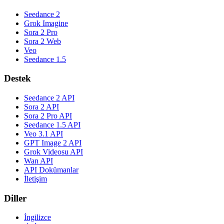
Seedance 2
Grok Imagine
Sora 2 Pro
Sora 2 Web
Veo
Seedance 1.5
Destek
Seedance 2 API
Sora 2 API
Sora 2 Pro API
Seedance 1.5 API
Veo 3.1 API
GPT Image 2 API
Grok Videosu API
Wan API
API Dokümanlar
İletişim
Diller
İngilizce