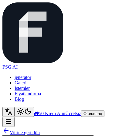
FSG AI
jeneratör
Galeri
İstemler
Fiyatlandırma
Blog
🎁
50 Kredi Alın
Ücretsiz
Oturum aç
Vitrine geri dön