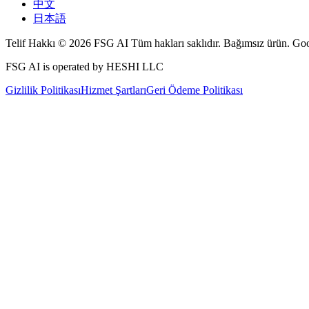
中文
日本語
Telif Hakkı © 2026 FSG AI Tüm hakları saklıdır. Bağımsız ürün. Goog
FSG AI is operated by HESHI LLC
Gizlilik Politikası
Hizmet Şartları
Geri Ödeme Politikası