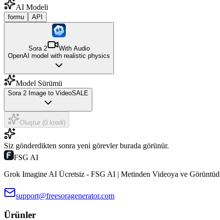
AI Modeli
formu
API
Sora 2
With Audio
OpenAI model with realistic physics
Model Sürümü
Sora 2 Image to Video
SALE
Oluştur (0 kredi)
Siz gönderdikten sonra yeni görevler burada görünür.
FSG AI
Grok Imagine AI Ücretsiz - FSG AI | Metinden Videoya ve Görüntü
support@freesoragenerator.com
Ürünler