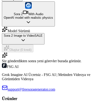
Sora 2
With Audio
OpenAI model with realistic physics
Model Sürümü
Sora 2 Image to Video
SALE
Oluştur (0 kredi)
Siz gönderdikten sonra yeni görevler burada görünür.
FSG AI
Grok Imagine AI Ücretsiz - FSG AI | Metinden Videoya ve
Görüntüden Videoya
support@freesoragenerator.com
Ürünler