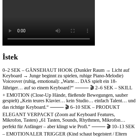
İstek
0–2 SEK – GÄNSEHAUT HOOK (Dunkler Raum → Licht auf
Keyboard → Junge beginnt zu spielen, ruhige Piano-Melodie)
Voiceover (ruhig, emotional): „Warte… DAS spielt ein 18-
Jähriger… auf so einem Keyboard?“ ⸻ 🎬 2–6 SEK – SKILL
+ EMOTION (Close-Up Hände, fließende Bewegungen, sauber
gespielt) „Kein teures Klavier… kein Studio… einfach Talent… und
das richtige Keyboard.“ ⸻ 🎬 6–10 SEK – PRODUKT
ELEGANT VERPACKT (Zoom auf Keyboard Features,
Mikrofon, Tasten) „61 Tasten, Sounds, Rhythmen, Mikrofon…
perfekt für Anfänger – aber klingt wie Profi.“ ⸻ 🎬 10–13 SEK
– EMOTIONALER TRIGGER (Kind schaut begeistert / Eltern