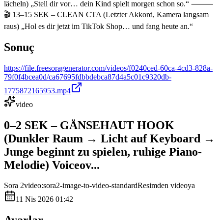
lächeln) „Stell dir vor… dein Kind spielt morgen schon so.“ ⸻
🎬 13–15 SEK – CLEAN CTA (Letzter Akkord, Kamera langsam
raus) „Hol es dir jetzt im TikTok Shop… und fang heute an.“
Sonuç
https://file.freesoragenerator.com/videos/f0240ced-60ca-4cd3-828a-
79f0f4bcea0d/ca67695fdbbdebca87d4a5c01c9320db-
1775872165953.mp4
video
0–2 SEK – GÄNSEHAUT HOOK
(Dunkler Raum → Licht auf Keyboard →
Junge beginnt zu spielen, ruhige Piano-
Melodie) Voiceov...
Sora 2
video:sora2-image-to-video-standard
Resimden videoya
11 Nis 2026 01:42