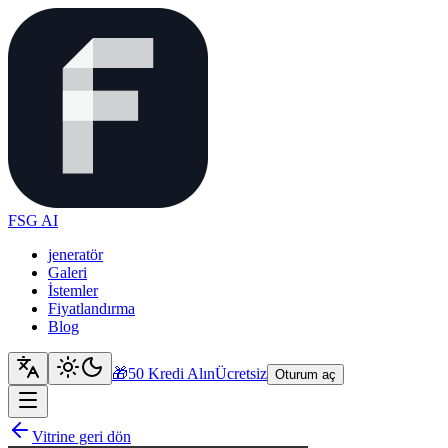
FSG AI
jeneratör
Galeri
İstemler
Fiyatlandırma
Blog
🎁
50 Kredi Alın
Ücretsiz
Oturum aç
Vitrine geri dön