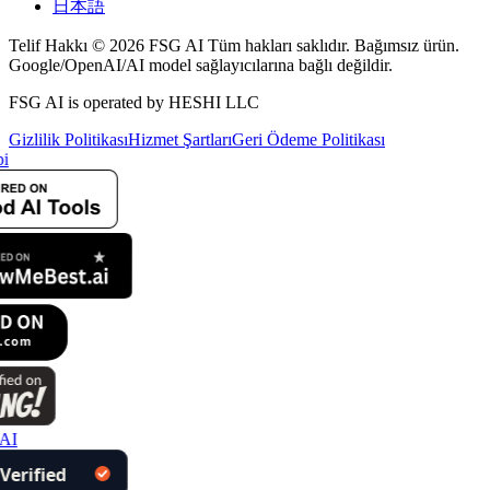
日本語
Telif Hakkı © 2026 FSG AI Tüm hakları saklıdır. Bağımsız ürün.
Google/OpenAI/AI model sağlayıcılarına bağlı değildir.
FSG AI is operated by HESHI LLC
Gizlilik Politikası
Hizmet Şartları
Geri Ödeme Politikası
i
AI