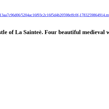
543-c13aa7c96d06/5204ac16f93c2c16f5d4b20598effc0f-1783259864914.
stle of La Sainteè. Four beautiful medieval 