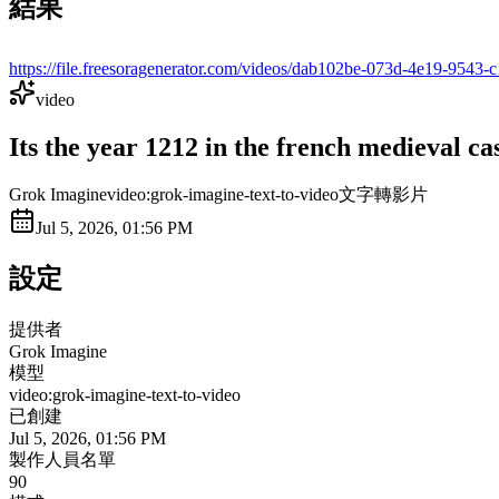
結果
https://file.freesoragenerator.com/videos/dab102be-073d-4e19-9
video
Its the year 1212 in the french medieval ca
Grok Imagine
video:grok-imagine-text-to-video
文字轉影片
Jul 5, 2026, 01:56 PM
設定
提供者
Grok Imagine
模型
video:grok-imagine-text-to-video
已創建
Jul 5, 2026, 01:56 PM
製作人員名單
90