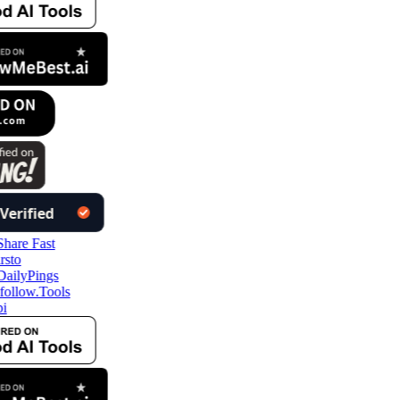
ollow.Tools
i