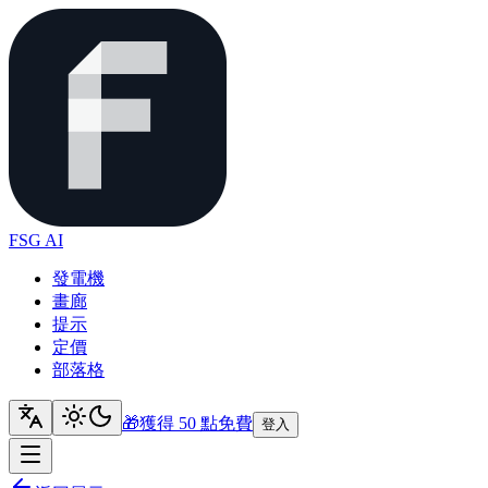
FSG AI
發電機
畫廊
提示
定價
部落格
🎁
獲得 50 點
免費
登入