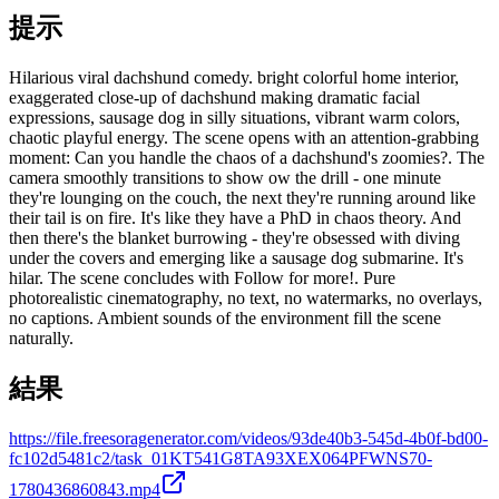
提示
Hilarious viral dachshund comedy. bright colorful home interior,
exaggerated close-up of dachshund making dramatic facial
expressions, sausage dog in silly situations, vibrant warm colors,
chaotic playful energy. The scene opens with an attention-grabbing
moment: Can you handle the chaos of a dachshund's zoomies?. The
camera smoothly transitions to show ow the drill - one minute
they're lounging on the couch, the next they're running around like
their tail is on fire. It's like they have a PhD in chaos theory. And
then there's the blanket burrowing - they're obsessed with diving
under the covers and emerging like a sausage dog submarine. It's
hilar. The scene concludes with Follow for more!. Pure
photorealistic cinematography, no text, no watermarks, no overlays,
no captions. Ambient sounds of the environment fill the scene
naturally.
結果
https://file.freesoragenerator.com/videos/93de40b3-545d-4b0f-bd00-
fc102d5481c2/task_01KT541G8TA93XEX064PFWNS70-
1780436860843.mp4