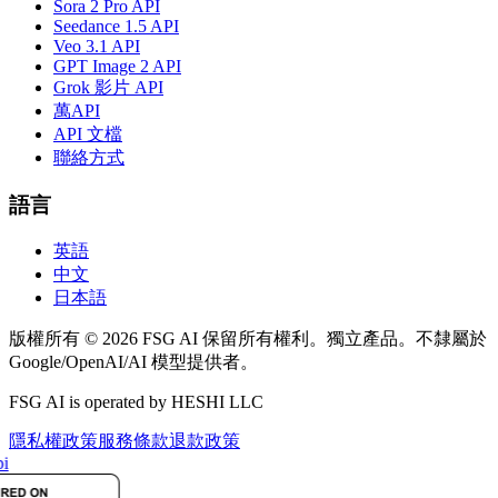
Sora 2 Pro API
Seedance 1.5 API
Veo 3.1 API
GPT Image 2 API
Grok 影片 API
萬API
API 文檔
聯絡方式
語言
英語
中文
日本語
版權所有 © 2026 FSG AI 保留所有權利。獨立產品。不隸屬於
Google/OpenAI/AI 模型提供者。
FSG AI is operated by HESHI LLC
隱私權政策
服務條款
退款政策
i