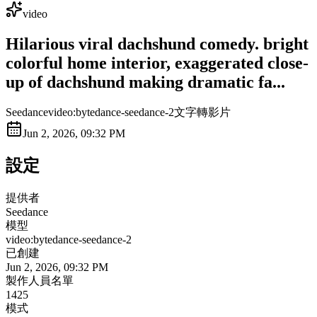
video
Hilarious viral dachshund comedy. bright
colorful home interior, exaggerated close-
up of dachshund making dramatic fa...
Seedance
video:bytedance-seedance-2
文字轉影片
Jun 2, 2026, 09:32 PM
設定
提供者
Seedance
模型
video:bytedance-seedance-2
已創建
Jun 2, 2026, 09:32 PM
製作人員名單
1425
模式