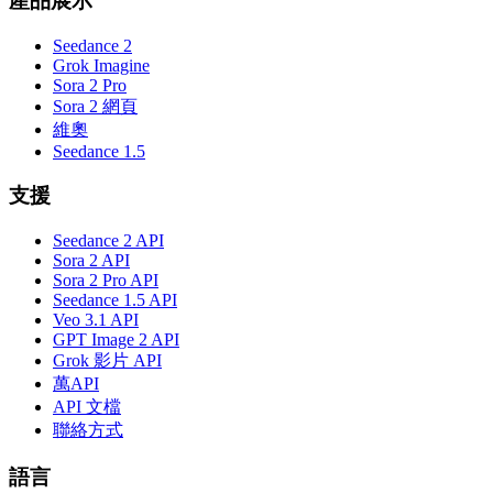
產品展示
Seedance 2
Grok Imagine
Sora 2 Pro
Sora 2 網頁
維奧
Seedance 1.5
支援
Seedance 2 API
Sora 2 API
Sora 2 Pro API
Seedance 1.5 API
Veo 3.1 API
GPT Image 2 API
Grok 影片 API
萬API
API 文檔
聯絡方式
語言