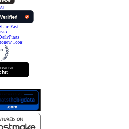
AI
ollow.Tools