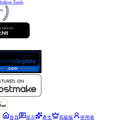
ollow.Tools
首頁
提示
產生
高級版
使用者