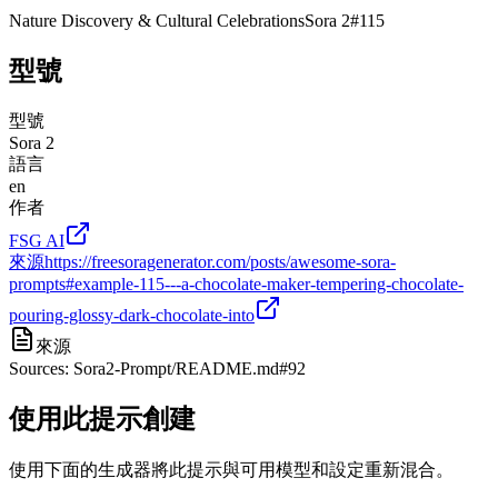
Nature Discovery & Cultural Celebrations
Sora 2
#
115
型號
型號
Sora 2
語言
en
作者
FSG AI
來源
https://freesoragenerator.com/posts/awesome-sora-
prompts#example-115---a-chocolate-maker-tempering-chocolate-
pouring-glossy-dark-chocolate-into
來源
Sources: Sora2-Prompt/README.md#92
使用此提示創建
使用下面的生成器將此提示與可用模型和設定重新混合。