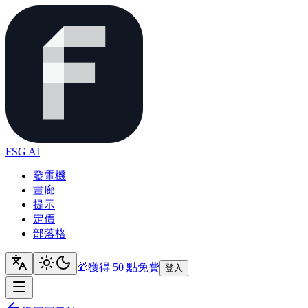
FSG AI
發電機
畫廊
提示
定價
部落格
🎁
獲得 50 點
免費
登入