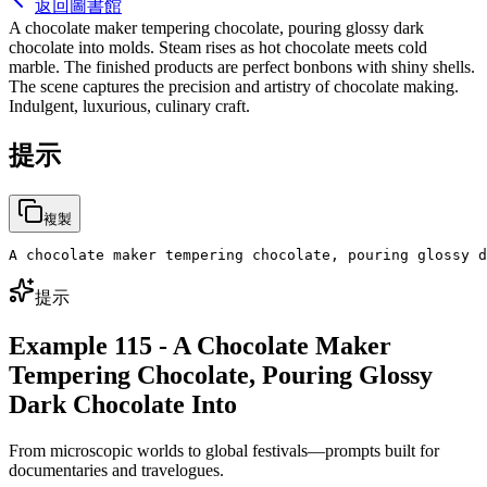
返回圖書館
A chocolate maker tempering chocolate, pouring glossy dark
chocolate into molds. Steam rises as hot chocolate meets cold
marble. The finished products are perfect bonbons with shiny shells.
The scene captures the precision and artistry of chocolate making.
Indulgent, luxurious, culinary craft.
提示
複製
A chocolate maker tempering chocolate, pouring glossy d
提示
Example 115 - A Chocolate Maker
Tempering Chocolate, Pouring Glossy
Dark Chocolate Into
From microscopic worlds to global festivals—prompts built for
documentaries and travelogues.