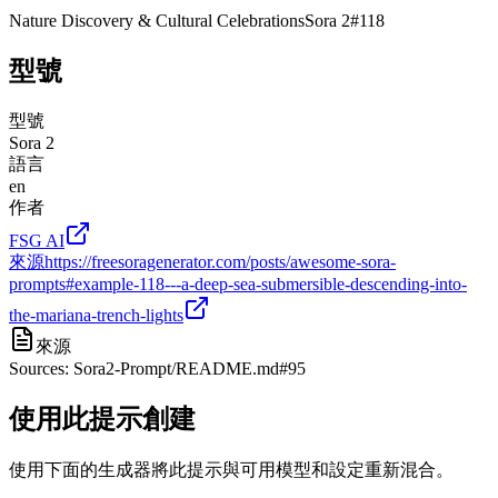
Nature Discovery & Cultural Celebrations
Sora 2
#
118
型號
型號
Sora 2
語言
en
作者
FSG AI
來源
https://freesoragenerator.com/posts/awesome-sora-
prompts#example-118---a-deep-sea-submersible-descending-into-
the-mariana-trench-lights
來源
Sources: Sora2-Prompt/README.md#95
使用此提示創建
使用下面的生成器將此提示與可用模型和設定重新混合。