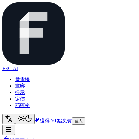
FSG AI
發電機
畫廊
提示
定價
部落格
🎁
獲得 50 點
免費
登入