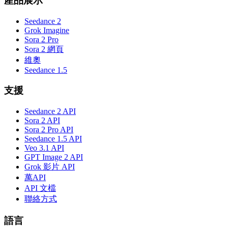
產品展示
Seedance 2
Grok Imagine
Sora 2 Pro
Sora 2 網頁
維奧
Seedance 1.5
支援
Seedance 2 API
Sora 2 API
Sora 2 Pro API
Seedance 1.5 API
Veo 3.1 API
GPT Image 2 API
Grok 影片 API
萬API
API 文檔
聯絡方式
語言