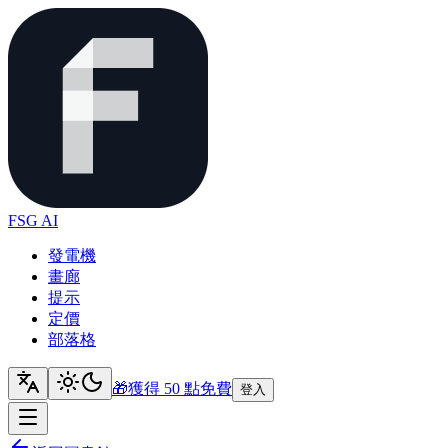
FSG AI
發電機
畫廊
提示
定價
部落格
🎁
獲得 50 點
免費
登入