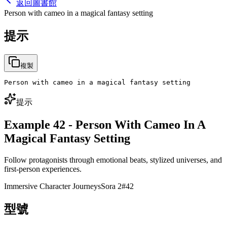
返回圖書館
Person with cameo in a magical fantasy setting
提示
複製
Person with cameo in a magical fantasy setting
提示
Example 42 - Person With Cameo In A
Magical Fantasy Setting
Follow protagonists through emotional beats, stylized universes, and
first-person experiences.
Immersive Character Journeys
Sora 2
#
42
型號