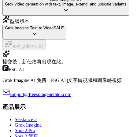
Grok video generation with text, image, extend, and upscale variants
型號版本
Grok Imagine Text to Video
SALE
產生 (0 製作人員)
提交後，新任務將出現在此。
FSG AI
Grok Imagine AI 免費 - FSG AI |文字轉視頻和圖像轉視頻
support@freesoragenerator.com
產品展示
Seedance 2
Grok Imagine
Sora 2 Pro
Sora 2 網頁