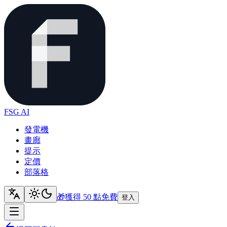
FSG AI
發電機
畫廊
提示
定價
部落格
🎁
獲得 50 點
免費
登入