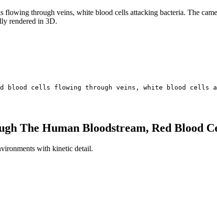
flowing through veins, white blood cells attacking bacteria. The camer
ully rendered in 3D.
ed blood cells flowing through veins, white blood cells a
ough The Human Bloodstream, Red Blood Ce
vironments with kinetic detail.