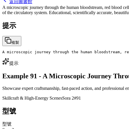
返回圖書館
A microscopic journey through the human bloodstream, red blood cells 
of the circulatory system. Educational, scientifically accurate, beautif
提示
複製
A microscopic journey through the human bloodstream, r
提示
Example 91 - A Microscopic Journey Thr
Showcase expert craftsmanship, fast-paced action, and professional en
Skillcraft & High-Energy Scenes
Sora 2
#
91
型號
型號