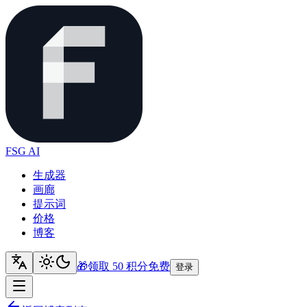
FSG AI
生成器
画廊
提示词
价格
博客
🎁
领取 50 积分
免费
登录