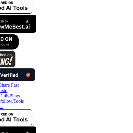
follow.Tools
i