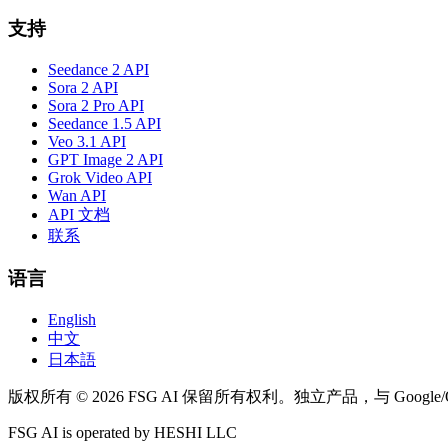
支持
Seedance 2 API
Sora 2 API
Sora 2 Pro API
Seedance 1.5 API
Veo 3.1 API
GPT Image 2 API
Grok Video API
Wan API
API 文档
联系
语言
English
中文
日本語
版权所有 © 2026 FSG AI 保留所有权利。独立产品，与 Google
FSG AI is operated by HESHI LLC