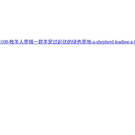
prompts#例108-牧羊人带领一群羊穿过起伏的绿色草地-a-shepherd-leading-a-flock-