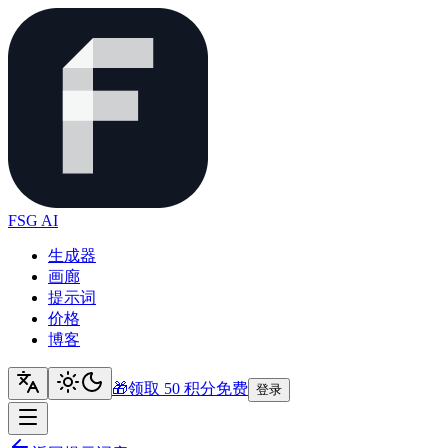
FSG AI
生成器
画廊
提示词
价格
博客
🎁
领取 50 积分
免费
登录