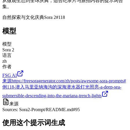
从微观生态到全球庆典，适合纪录片与旅拍内容的提示词合
集。
自然探索与文化庆典
Sora 2
#
118
模型
模型
Sora 2
语言
zh
作者
FSG AI
来源
https://freesoragenerator.com/zh/posts/awesome-sora-prompts#
例118-潜入马里亚纳海沟的深海潜水器灯光照亮-a-deep-sea-
submersible-descending-into-the-mariana-trench-lights
来源
Sources: Sora2-Prompt/README.md#95
使用这个提示词生成