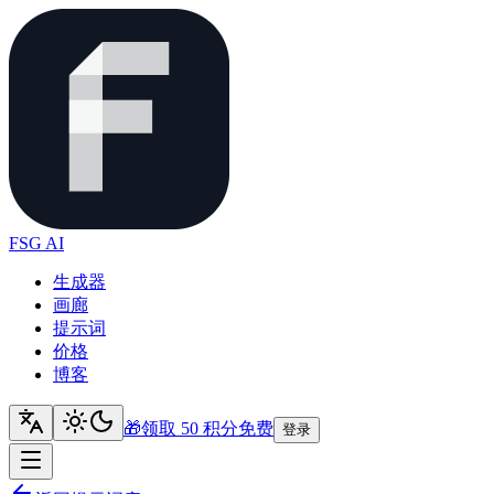
FSG AI
生成器
画廊
提示词
价格
博客
🎁
领取 50 积分
免费
登录