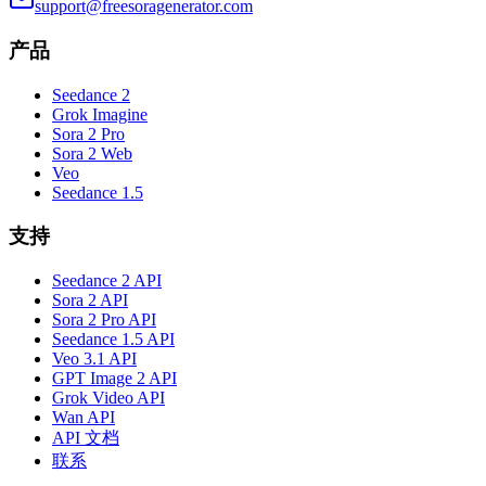
support@freesoragenerator.com
产品
Seedance 2
Grok Imagine
Sora 2 Pro
Sora 2 Web
Veo
Seedance 1.5
支持
Seedance 2 API
Sora 2 API
Sora 2 Pro API
Seedance 1.5 API
Veo 3.1 API
GPT Image 2 API
Grok Video API
Wan API
API 文档
联系