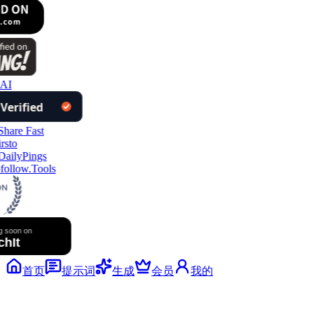
AI
follow.Tools
首页
提示词
生成
会员
我的