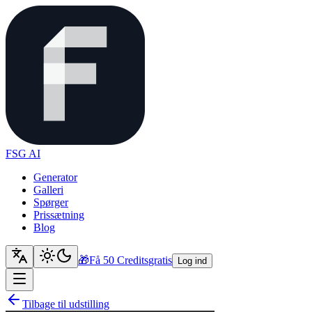
FSG AI
Generator
Galleri
Spørger
Prissætning
Blog
🎁
Få 50 Credits
gratis
Log ind
Tilbage til udstilling