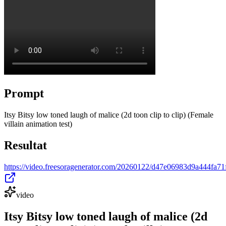
Prompt
Itsy Bitsy low toned laugh of malice (2d toon clip to clip) (Female
villain animation test)
Resultat
https://video.freesoragenerator.com/20260122/d47e06983d9a444fa
video
Itsy Bitsy low toned laugh of malice (2d