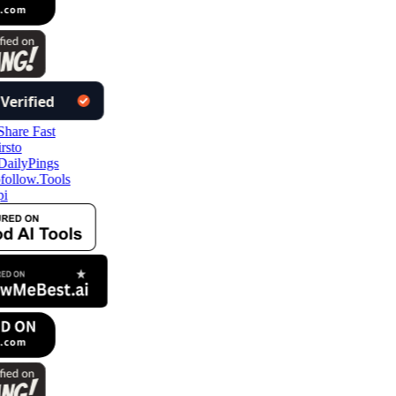
follow.Tools
pi