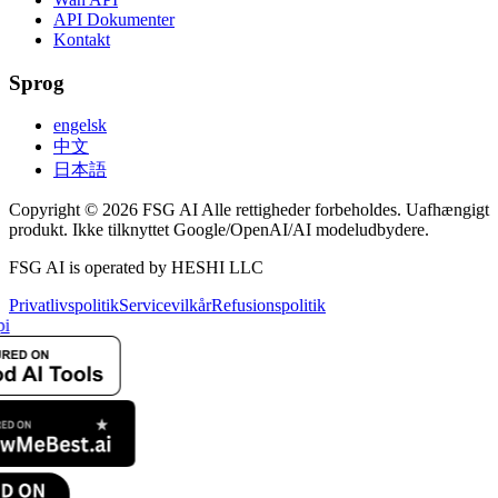
API Dokumenter
Kontakt
Sprog
engelsk
中文
日本語
Copyright © 2026 FSG AI Alle rettigheder forbeholdes. Uafhængigt
produkt. Ikke tilknyttet Google/OpenAI/AI modeludbydere.
FSG AI is operated by HESHI LLC
Privatlivspolitik
Servicevilkår
Refusionspolitik
pi