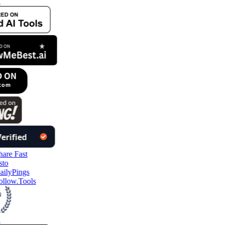
llow.Tools