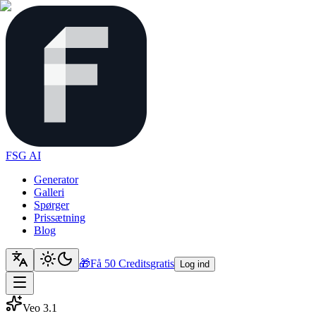
FSG AI
Generator
Galleri
Spørger
Prissætning
Blog
🎁
Få 50 Credits
gratis
Log ind
Veo 3.1