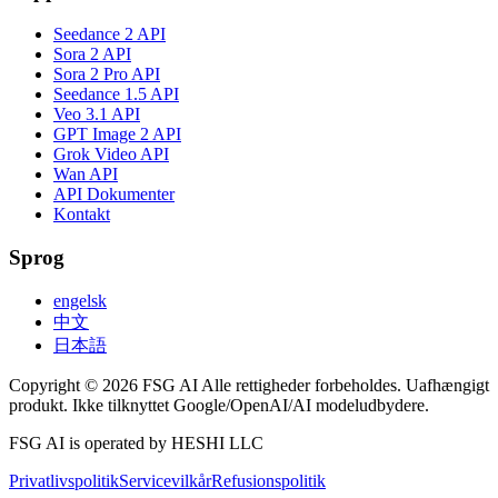
Seedance 2 API
Sora 2 API
Sora 2 Pro API
Seedance 1.5 API
Veo 3.1 API
GPT Image 2 API
Grok Video API
Wan API
API Dokumenter
Kontakt
Sprog
engelsk
中文
日本語
Copyright © 2026 FSG AI Alle rettigheder forbeholdes. Uafhængigt
produkt. Ikke tilknyttet Google/OpenAI/AI modeludbydere.
FSG AI is operated by HESHI LLC
Privatlivspolitik
Servicevilkår
Refusionspolitik