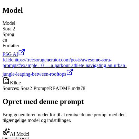
Model
Model
Sora 2
Sprog
en
Forfatter
FSG AI
Kilde
https://freesoragenerator.com/posts/awesome-sora-
prompts#example-101---a-parkour-athlete-navigating-an-urban-
jungle-leaping-between-rooftops
Kilde
Sources: Sora2-Prompt/README.md#78
Opret med denne prompt
Brug generatoren nedenfor til at remixe denne prompt med den
tilgængelige model og indstillinger.
AI Model