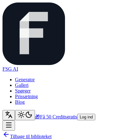
FSG AI
Generator
Galleri
Spørger
Prissætning
Blog
🎁
Få 50 Credits
gratis
Log ind
Tilbage til biblioteket