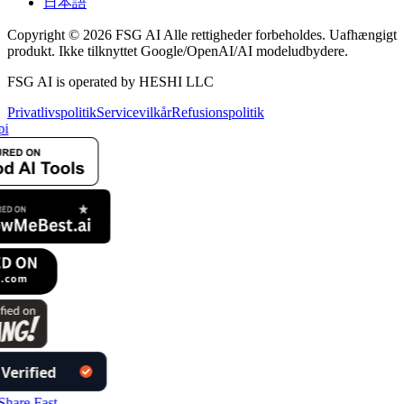
日本語
Copyright © 2026 FSG AI Alle rettigheder forbeholdes. Uafhængigt
produkt. Ikke tilknyttet Google/OpenAI/AI modeludbydere.
FSG AI is operated by HESHI LLC
Privatlivspolitik
Servicevilkår
Refusionspolitik
i